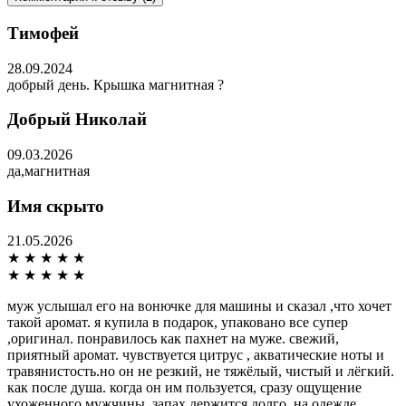
Тимофей
28.09.2024
добрый день. Крышка магнитная ?
Добрый Николай
09.03.2026
да,магнитная
Имя скрыто
21.05.2026
★
★
★
★
★
★
★
★
★
★
муж услышал его на вонючке для машины и сказал ,что хочет
такой аромат. я купила в подарок, упаковано все супер
,оригинал. понравилось как пахнет на муже. свежий,
приятный аромат. чувствуется цитрус , акватические ноты и
травянистость.но он не резкий, не тяжёлый, чистый и лёгкий.
как после душа. когда он им пользуется, сразу ощущение
ухоженного мужчины. запах держится долго, на одежде