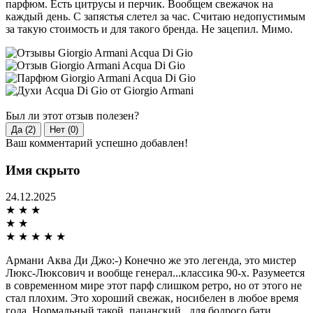
парфюм. Есть цитрусы и перчик. Вообщем свежачок на
каждый день. С запястья слетел за час. Считаю недопустимым
за такую стоимость и для такого бренда. Не зацепил. Мимо.
Был ли этот отзыв полезен?
Да (2)
Нет (0)
Ваш комментарий успешно добавлен!
Имя скрыто
24.12.2025
★
★
★
★
★
★
★
★
★
★
Армани Аква Ди Джо:-) Конечно же это легенда, это мистер
Люкс-Люксович и вообще генерал...классика 90-х. Разумеется
в современном мире этот парф слишком ретро, но от этого не
стал плохим. Это хороший свежак, носибелен в любое время
года. Нормальный такой, пацанский...для бодрого бати.