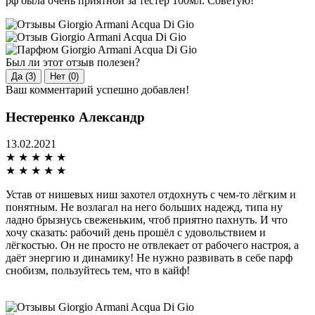
рф была очень приятной за тестер 100мл. Советую!
Был ли этот отзыв полезен?
Да (3)
Нет (0)
Ваш комментарий успешно добавлен!
Нестеренко Александр
13.02.2021
★
★
★
★
★
★
★
★
★
★
Устав от нишевых ниш захотел отдохнуть с чем-то лёгким и
понятным. Не возлагал на него больших надежд, типа ну
ладно брызнусь свеженьким, чтоб приятно пахнуть. И что
хочу сказать: рабочий день прошёл с удовольствием и
лёгкостью. Он не просто не отвлекает от рабочего настроя, а
даёт энергию и динамику! Не нужно развивать в себе парф
снобизм, пользуйтесь тем, что в кайф!