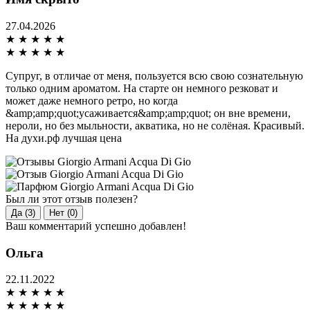
27.04.2026
★
★
★
★
★
★
★
★
★
★
Супруг, в отличае от меня, пользуется всю свою сознательную
только одним ароматом. На старте он немного резковат и
может даже немного ретро, но когда
&amp;amp;quot;усаживается&amp;amp;quot; он вне времени,
нероли, но без мыльности, акватика, но не солёная. Красивый.
На духи.рф лучшая цена
Был ли этот отзыв полезен?
Да (3)
Нет (0)
Ваш комментарий успешно добавлен!
Ольга
22.11.2022
★
★
★
★
★
★
★
★
★
★