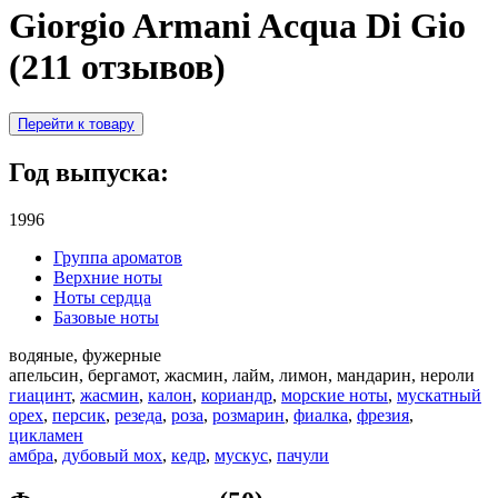
Giorgio Armani Acqua Di Gio
(211 отзывов)
Перейти к товару
Год выпуска:
1996
Группа ароматов
Верхние ноты
Ноты сердца
Базовые ноты
водяные, фужерные
апельсин, бергамот, жасмин, лайм, лимон, мандарин, нероли
гиацинт
,
жасмин
,
калон
,
кориандр
,
морские ноты
,
мускатный
орех
,
персик
,
резеда
,
роза
,
розмарин
,
фиалка
,
фрезия
,
цикламен
амбра
,
дубовый мох
,
кедр
,
мускус
,
пачули