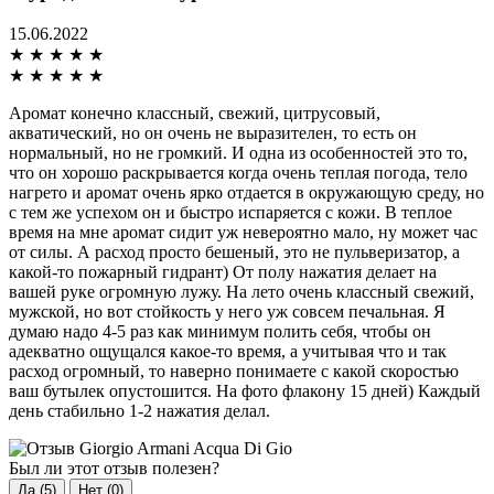
15.06.2022
★
★
★
★
★
★
★
★
★
★
Аромат конечно классный, свежий, цитрусовый,
акватический, но он очень не выразителен, то есть он
нормальный, но не громкий. И одна из особенностей это то,
что он хорошо раскрывается когда очень теплая погода, тело
нагрето и аромат очень ярко отдается в окружающую среду, но
с тем же успехом он и быстро испаряется с кожи. В теплое
время на мне аромат сидит уж невероятно мало, ну может час
от силы. А расход просто бешеный, это не пульверизатор, а
какой-то пожарный гидрант) От полу нажатия делает на
вашей руке огромную лужу. На лето очень классный свежий,
мужской, но вот стойкость у него уж совсем печальная. Я
думаю надо 4-5 раз как минимум полить себя, чтобы он
адекватно ощущался какое-то время, а учитывая что и так
расход огромный, то наверно понимаете с какой скоростью
ваш бутылек опустошится. На фото флакону 15 дней) Каждый
день стабильно 1-2 нажатия делал.
Был ли этот отзыв полезен?
Да (5)
Нет (0)