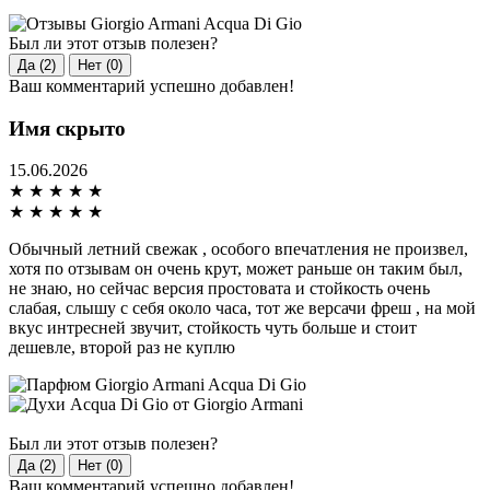
Был ли этот отзыв полезен?
Да (2)
Нет (0)
Ваш комментарий успешно добавлен!
Имя скрыто
15.06.2026
★
★
★
★
★
★
★
★
★
★
Обычный летний свежак , особого впечатления не произвел,
хотя по отзывам он очень крут, может раньше он таким был,
не знаю, но сейчас версия простовата и стойкость очень
слабая, слышу с себя около часа, тот же версачи фреш , на мой
вкус интресней звучит, стойкость чуть больше и стоит
дешевле, второй раз не куплю
Был ли этот отзыв полезен?
Да (2)
Нет (0)
Ваш комментарий успешно добавлен!