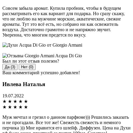
Совсем забыла аромат. Купила пробник, чтобы в будущем
рассматривать его как вариант для подарка. Но сразу скажу,
что не люблю на мужчине морские, акватические, свежие
ароматы. Тут это всё есть, но собрано ни как освежитель
воздуха. Достаточно грамотно и не напряжно звучит.
Уверенна, что многим предется по вкусу.
Был ли этот отзыв полезен?
Да (3)
Нет (0)
Ваш комментарий успешно добавлен!
Ивлева Наталья
19.07.2022
★
★
★
★
★
★
★
★
★
★
Муж мечтал и грезил о данном парфюме))) Решились заказать
и не прогадали. Все тот же! Свежесть свежесть и немного
перчика ))) Мне нравится его шлейф. Диффузен. Цена на Духи