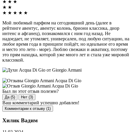
★
★
★
★
★
★
★
★
★
★
Мой любимый парфюм на сегодняшний день (далее в
рейтинге авентус, авентус колонь, бриони классика, диор
интенс и афганец), познакомился с ним год назад. Не
надоедает, не утомляет, универсален, под любую ситуацию, на
любое время года в принципе пойдёт, но идеальное его время
и место это лето - море). Люблю свежаки и акватику, поэтому
это прям находка, которой уже много лет и стала уже мировой
классикой.
Был ли этот отзыв полезен?
Да (5)
Нет (3)
Ваш комментарий успешно добавлен!
Комментарии к отзыву (1)
Хилик Вадим
11.02.2024