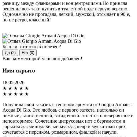
разницу между фланкерами и концентрациями.Но приняла
решение все- таки купить в туалетной воде первую версию.
Однозначно не прогадала, легкий, мужской, отсылает в 90-е,
но не ретро, классный!
Был ли этот отзыв полезен?
Да (2)
Нет (0)
Ваш комментарий успешно добавлен!
Имя скрыто
18.05.2026
★
★
★
★
★
★
★
★
★
★
Получила свой заказик с тестером аромата от Giorgio Armani -
Acqua Di Gio. Это любовь с первого затеста. настолько он
нежный, таинственный, загадочный. это что то невероятное и
неповторимое. Сочетание цитрусовых нот с бергамотом и
горьким жасмином. Белый мускус, кедр и мускатный орех
сочетается с персиком, розмарином, фиалкой и пачули,