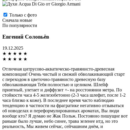
Только с фото
Сначала новые
По популярности
Евгений Соловьёв
19.12.2025
★
★
★
★
★
★
★
★
★
★
Отличная цитрусово-акватическо-травянисто-древесная
композиция! Очень чистый и свежий обволакивающий старт
с переходом в цветочно-травянисто древесную базу
обволакивающая Тебя полностью и целиком. Шлейф
приятный, улетает и диффузит +- на росстонянии метра. По
стойкости часа 4-5 железобетонно (2-3 часа шлефит, после 1-2
часа близко к коже). В последнее время часто наблюдаю
тенденцию в частности на фрагратике негативно отзываться
об новоделах и переформулированных ароматах, Вы люди
вообще кто? Я думаю не Жак Польж. Постоянно пишущие вот
раньше было лучше, небо синее, трава зеленее итд, но это
реальность, Мы живем сейчас, сейчашним днём, и