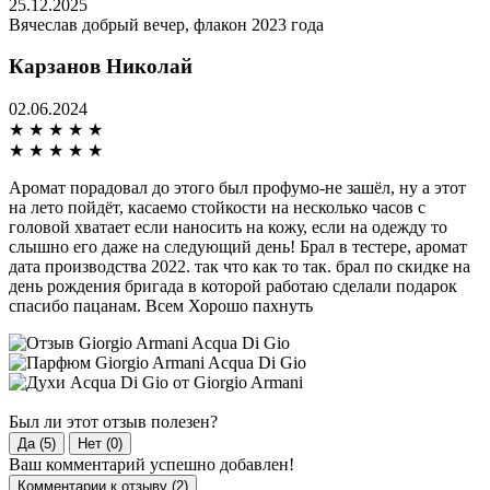
25.12.2025
Вячеслав добрый вечер, флакон 2023 года
Карзанов Николай
02.06.2024
★
★
★
★
★
★
★
★
★
★
Аромат порадовал до этого был профумо-не зашёл, ну а этот
на лето пойдёт, касаемо стойкости на несколько часов с
головой хватает если наносить на кожу, если на одежду то
слышно его даже на следующий день! Брал в тестере, аромат
дата производства 2022. так что как то так. брал по скидке на
день рождения бригада в которой работаю сделали подарок
спасибо пацанам. Всем Хорошо пахнуть
Был ли этот отзыв полезен?
Да (5)
Нет (0)
Ваш комментарий успешно добавлен!
Комментарии к отзыву (2)