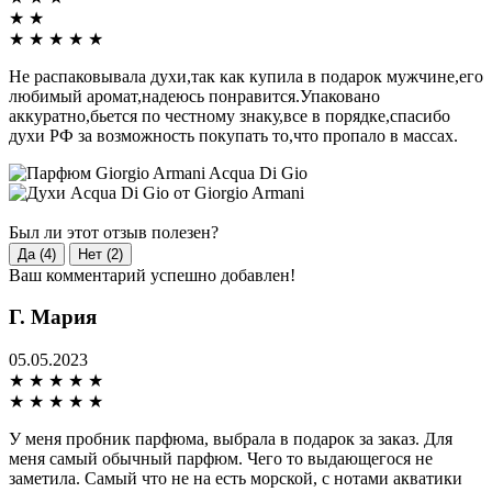
★
★
★
★
★
★
★
Не распаковывала духи,так как купила в подарок мужчине,его
любимый аромат,надеюсь понравится.Упаковано
аккуратно,бьется по честному знаку,все в порядке,спасибо
духи РФ за возможность покупать то,что пропало в массах.
Был ли этот отзыв полезен?
Да (4)
Нет (2)
Ваш комментарий успешно добавлен!
Г. Мария
05.05.2023
★
★
★
★
★
★
★
★
★
★
У меня пробник парфюма, выбрала в подарок за заказ. Для
меня самый обычный парфюм. Чего то выдающегося не
заметила. Самый что не на есть морской, с нотами акватики