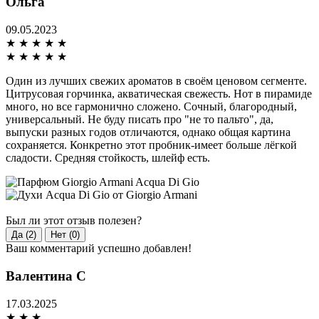
Ольга
09.05.2023
★
★
★
★
★
★
★
★
★
★
Один из лучших свежих ароматов в своём ценовом сегменте.
Цитрусовая горчинка, акватическая свежесть. Нот в пирамиде
много, но все гармонично сложено. Сочный, благородный,
универсальный. Не буду писать про "не то пальто", да,
выпуски разных годов отличаются, однако общая картина
сохраняется. Конкретно этот пробник-имеет больше лёгкой
сладости. Средняя стойкость, шлейф есть.
Был ли этот отзыв полезен?
Да (2)
Нет (0)
Ваш комментарий успешно добавлен!
Валентина С
17.03.2025
★
★
★