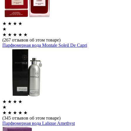
★
★
★
★
★
★
★
★
★
★
(267 отзывов об этом товаре)
Парфюмерная вода Montale Soleil De Capri
★
★
★
★
★
★
★
★
★
★
(345 отзывов об этом товаре)
Парфюмерная вода Lalique Amethyst