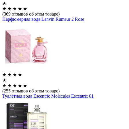
★
★
★
★
★
★
(369 отзывов об этом товаре)
Парфюмерная вода Lanvin Rumeur 2 Rose
★
★
★
★
★
★
★
★
★
★
(255 отзывов об этом товаре)
Туалетная вода Escentric Molecules Escentric 01