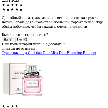
22.11.2023
★
★
★
★
★
★
★
★
★
★
Достойный аромат, для меня он свежий, со слегка фруктовой
ноткой. брала для знакомства небольшой формат, теперь жду
объём побольше, чтобы заказать. очень понравился
Был ли этот отзыв полезен?
Да (2)
Нет (0)
Ваш комментарий успешно добавлен!
Лидеры по отзывам
Туалетная вода Christian Dior Miss Dior Blooming Bouquet
★
★
★
★