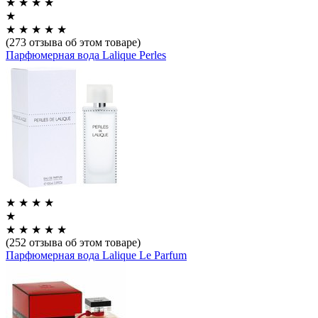
★
★
★
★
★
★
★
★
★
★
(273 отзыва об этом товаре)
Парфюмерная вода Lalique Perles
★
★
★
★
★
★
★
★
★
★
(252 отзыва об этом товаре)
Парфюмерная вода Lalique Le Parfum