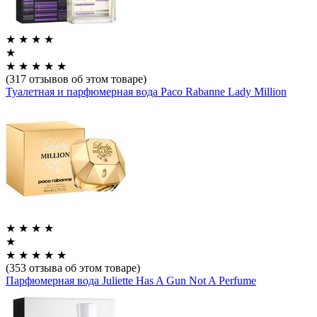
★
★
★
★
★
★
★
★
★
★
(317 отзывов об этом товаре)
Туалетная и парфюмерная вода Paco Rabanne Lady Million
★
★
★
★
★
★
★
★
★
★
(353 отзыва об этом товаре)
Парфюмерная вода Juliette Has A Gun Not A Perfume