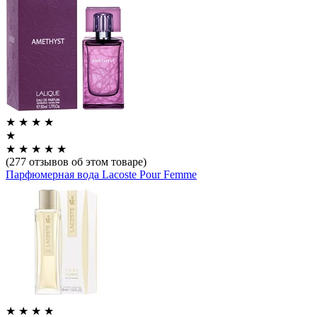
★
★
★
★
★
★
★
★
★
★
(277 отзывов об этом товаре)
Парфюмерная вода Lacoste Pour Femme
★
★
★
★