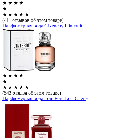
★
★
★
★
★
★
★
★
★
★
(411 отзывов об этом товаре)
Парфюмерная вода Givenchy L'interdit
★
★
★
★
★
★
★
★
★
★
(543 отзыва об этом товаре)
Парфюмерная вода Tom Ford Lost Cherry