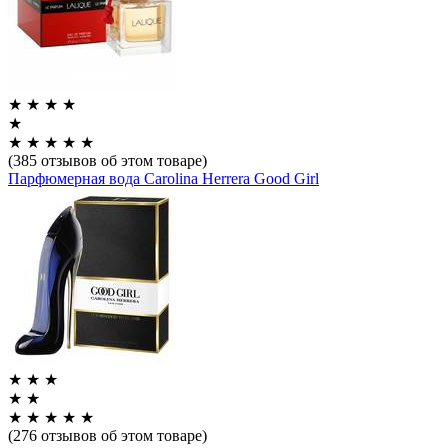
★
★
★
★
★
★
★
★
★
★
(385 отзывов об этом товаре)
Парфюмерная вода Carolina Herrera Good Girl
★
★
★
★
★
★
★
★
★
★
(276 отзывов об этом товаре)