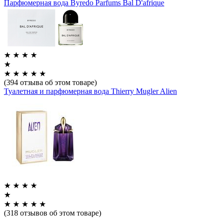
Парфюмерная вода Byredo Parfums Bal D'afrique
★
★
★
★
★
★
★
★
★
★
(394 отзыва об этом товаре)
Туалетная и парфюмерная вода Thierry Mugler Alien
★
★
★
★
★
★
★
★
★
★
(318 отзывов об этом товаре)