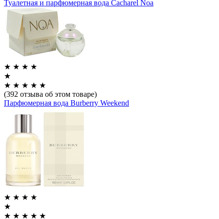
Туалетная и парфюмерная вода Cacharel Noa
★
★
★
★
★
★
★
★
★
★
(392 отзыва об этом товаре)
Парфюмерная вода Burberry Weekend
★
★
★
★
★
★
★
★
★
★