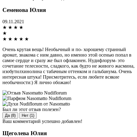
Семенова Юлия
09.11.2021
★
★
★
★
★
★
★
★
★
★
Очень крутая вещь! Необычный и по- хорошему странный
аромат, знакома с ним давно, но именно этой осенью попал в
самое сердце и сразу же был офлаконен. Нудифлорум- это
сочетание телесности, сладкого, как будто не живого жасмина,
изобутилхинолина с табачным оттенком и гальбанума. Очень
интересная штука! Присмотритесь, если любите всякие
необычности:) Я лично обожаю!
Был ли этот отзыв полезен?
Да (8)
Нет (1)
Ваш комментарий успешно добавлен!
Щеголева Юлия