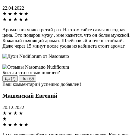
22.04.2022
★
★
★
★
★
★
★
★
★
★
Аромат покупаю третий раз. На этом сайте самая выгодная
цена. Это подарок мужу , мне кажется, что он более мужской.
Кожаный пьянящий аромат. Шлейфовый и очень стойкий.
Даже через 15 минут после ухода из кабинета стоит аромат.
Был ли этот отзыв полезен?
Да (7)
Нет (0)
Ваш комментарий успешно добавлен!
Машенский Евгений
20.12.2022
★
★
★
★
★
★
★
★
★
★
1 мл, содержащийся в миниатюре, хватит надолго. Как и все