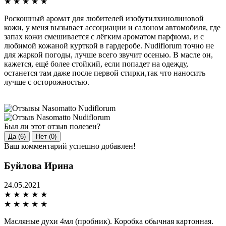
★
★
★
★
★
Роскошный аромат для любителей изобутилхинолиновой
кожи, у меня вызывает ассоциации и салоном автомобиля, где
запах кожи смешивается с лёгким ароматом парфюма, и с
любимой кожаной курткой в гардеробе. Nudiflorum точно не
для жаркой погоды, лучше всего звучит осенью. В масле он,
кажется, ещё более стойкий, если попадет на одежду,
останется там даже после первой стирки,так что наносить
лучше с осторожностью.
Был ли этот отзыв полезен?
Да (6)
Нет (0)
Ваш комментарий успешно добавлен!
Буйлова Ирина
24.05.2021
★
★
★
★
★
★
★
★
★
★
Масляные духи 4мл (пробник). Коробка обычная картонная.