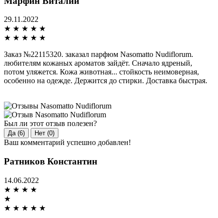
Марфин Виталий
29.11.2022
★
★
★
★
★
★
★
★
★
★
Заказ №22115320. заказал парфюм Nasomatto Nudiflorum.
любителям кожаных ароматов зайдёт. Сначало ядреный,
потом уляжется. Кожа животная... стойкость неимоверная,
особенно на одежде. Держится до стирки. Доставка быстрая.
Был ли этот отзыв полезен?
Да (6)
Нет (0)
Ваш комментарий успешно добавлен!
Ратников Константин
14.06.2022
★
★
★
★
★
★
★
★
★
★