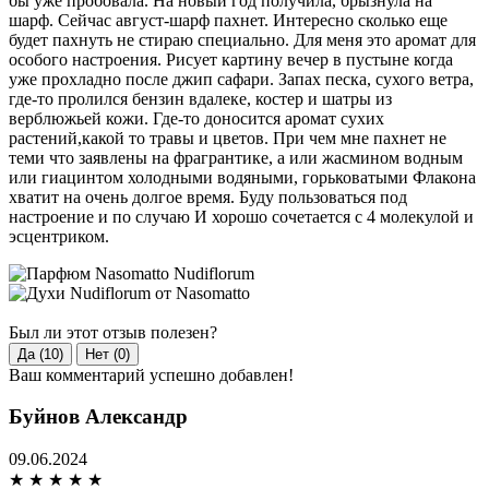
бы уже пробовала. На новый год получила, брызнула на
шарф. Сейчас август-шарф пахнет. Интересно сколько еще
будет пахнуть не стираю специально. Для меня это аромат для
особого настроения. Рисует картину вечер в пустыне когда
уже прохладно после джип сафари. Запах песка, сухого ветра,
где-то пролился бензин вдалеке, костер и шатры из
верблюжьей кожи. Где-то доносится аромат сухих
растений,какой то травы и цветов. При чем мне пахнет не
теми что заявлены на фрагрантике, а или жасмином водным
или гиацинтом холодными водяными, горьковатыми Флакона
хватит на очень долгое время. Буду пользоваться под
настроение и по случаю И хорошо сочетается с 4 молекулой и
эсцентриком.
Был ли этот отзыв полезен?
Да (10)
Нет (0)
Ваш комментарий успешно добавлен!
Буйнов Александр
09.06.2024
★
★
★
★
★