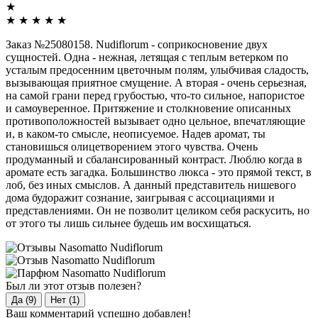
★
★
★
★
★
★
Заказ №25080158. Nudiflorum - соприкосновение двух
сущностей. Одна - нежная, летящая с теплым ветерком по
усталым предосенним цветочным полям, улыбчивая сладость,
вызывающая приятное смущение. А вторая - очень серьезная,
на самой грани перед грубостью, что-то сильное, напористое
и самоуверенное. Притяжение и столкновение описанных
противоположностей вызывает одно цельное, впечатляющие
и, в каком-то смысле, неописуемое. Надев аромат, ты
становишься олицетворением этого чувства. Очень
продуманный и сбалансированный контраст. Люблю когда в
аромате есть загадка. Большинство люкса - это прямой текст, в
лоб, без иных смыслов. А данный представитель нишевого
дома будоражит сознание, заигрывая с ассоциациями и
представлениями. Он не позволит целиком себя раскусить, но
от этого ты лишь сильнее будешь им восхищаться.
Был ли этот отзыв полезен?
Да (9)
Нет (1)
Ваш комментарий успешно добавлен!