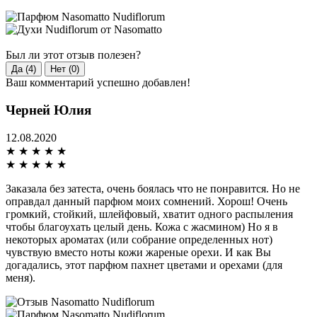
Был ли этот отзыв полезен?
Да (4)
Нет (0)
Ваш комментарий успешно добавлен!
Черней Юлия
12.08.2020
★
★
★
★
★
★
★
★
★
★
Заказала без затеста, очень боялась что не понравится. Но не
оправдал данный парфюм моих сомнений. Хорош! Очень
громкий, стойкий, шлейфовый, хватит одного распыления
чтобы благоухать целый день. Кожа с жасмином) Но я в
некоторых ароматах (или собрание определенных нот)
чувствую вместо ноты кожи жареные орехи. И как Вы
догадались, этот парфюм пахнет цветами и орехами (для
меня).