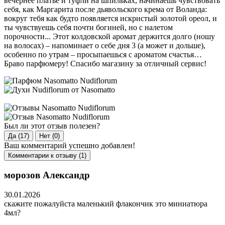
вечернее платье и туфли на шпильках, начинаешь чувствовать
себя, как Маргарита после дьявольского крема от Воланда:
вокруг тебя как будто появляется искристый золотой ореол, и
ты чувствуешь себя почти богиней, но с налетом
порочности... Этот колдовской аромат держится долго (ношу
на волосах) – напоминает о себе дня 3 (а может и дольше),
особенно по утрам – просыпаешься с ароматом счастья…
Браво парфюмеру! Спасибо магазину за отличный сервис!
Был ли этот отзыв полезен?
Да (17)
Нет (0)
Ваш комментарий успешно добавлен!
Комментарии к отзыву (1)
морозов Александр
30.01.2026
скажите пожалуйста маленький флакончик это миниатюра
4мл?