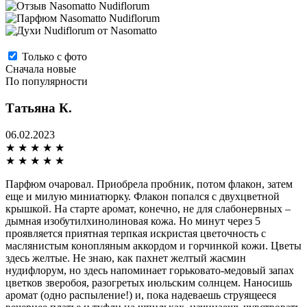
Только с фото
Сначала новые
По популярности
Татьяна К.
06.02.2023
★
★
★
★
★
★
★
★
★
★
Парфюм очаровал. Приобрела пробник, потом флакон, затем
еще и милую миниатюрку. Флакон попался с двухцветной
крышкой. На старте аромат, конечно, не для слабонервных –
дымная изобутилхинолиновая кожа. Но минут через 5
проявляется приятная терпкая искристая цветочность с
маслянистым конопляным аккордом и горчинкой кожи. Цветы
здесь желтые. Не знаю, как пахнет желтый жасмин
нудифлорум, но здесь напоминает горьковато-медовый запах
цветков зверобоя, разогретых июльским солнцем. Наносишь
аромат (одно распыление!) и, пока надеваешь струящееся