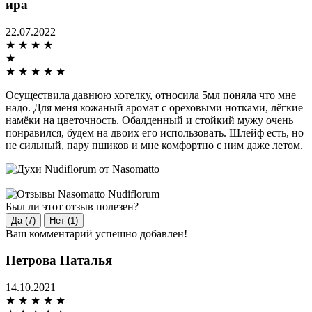
ира
22.07.2022
★
★
★
★
★
★
★
★
★
★
Осуществила давнюю хотелку, относила 5мл поняла что мне
надо. Для меня кожаный аромат с ореховыми нотками, лёгкие
намёки на цветочность. Обалденный и стойкий мужу очень
понравился, будем на двоих его использовать. Шлейф есть, но
не сильный, пару пшиков и мне комфортно с ним даже летом.
Был ли этот отзыв полезен?
Да (7)
Нет (1)
Ваш комментарий успешно добавлен!
Петрова Наталья
14.10.2021
★
★
★
★
★