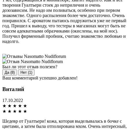
творения Гуалтьери стоек до неприличия и очень
дозозависим. Не надо им поливаться, особенно при первом
знакомстве. Одного распыления более чем достаточно. Очень
понравился. С ароматом пытаюсь подружиться уже не первый
год. Пришел к выводу, что тестеры в магазинах могут быть не
совсем адекватными образчиками (окислены, на мой нос).
Получил фирменный пробник, считаю знакомство любовью и
надолго.
Был ли этот отзыв полезен?
Да (8)
Нет (1)
Ваш комментарий успешно добавлен!
Виталий
17.10.2022
★
★
★
★
★
★
★
★
★
★
Шедевр от Гуалтьери! кожа, которая выделывалась в бочке с
цветами, а затем была отполирована мхом. Очень интересный,