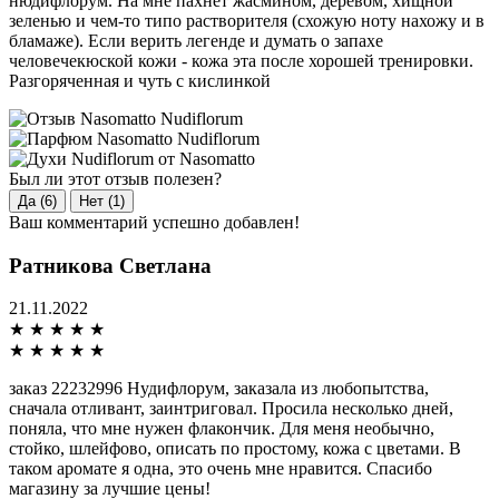
нюдифлорум. На мне пахнет жасмином, деревом, хищной
зеленью и чем-то типо растворителя (схожую ноту нахожу и в
бламаже). Если верить легенде и думать о запахе
человечекюской кожи - кожа эта после хорошей тренировки.
Разгоряченная и чуть с кислинкой
Был ли этот отзыв полезен?
Да (6)
Нет (1)
Ваш комментарий успешно добавлен!
Ратникова Светлана
21.11.2022
★
★
★
★
★
★
★
★
★
★
заказ 22232996 Нудифлорум, заказала из любопытства,
сначала отливант, заинтриговал. Просила несколько дней,
поняла, что мне нужен флакончик. Для меня необычно,
стойко, шлейфово, описать по простому, кожа с цветами. В
таком аромате я одна, это очень мне нравится. Спасибо
магазину за лучшие цены!