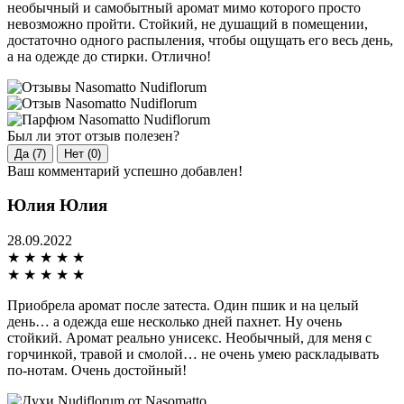
необычный и самобытный аромат мимо которого просто
невозможно пройти. Стойкий, не душащий в помещении,
достаточно одного распыления, чтобы ощущать его весь день,
а на одежде до стирки. Отлично!
Был ли этот отзыв полезен?
Да (7)
Нет (0)
Ваш комментарий успешно добавлен!
Юлия Юлия
28.09.2022
★
★
★
★
★
★
★
★
★
★
Приобрела аромат после затеста. Один пшик и на целый
день… а одежда еше несколько дней пахнет. Ну очень
стойкий. Аромат реально унисекс. Необычный, для меня с
горчинкой, травой и смолой… не очень умею раскладывать
по-нотам. Очень достойный!