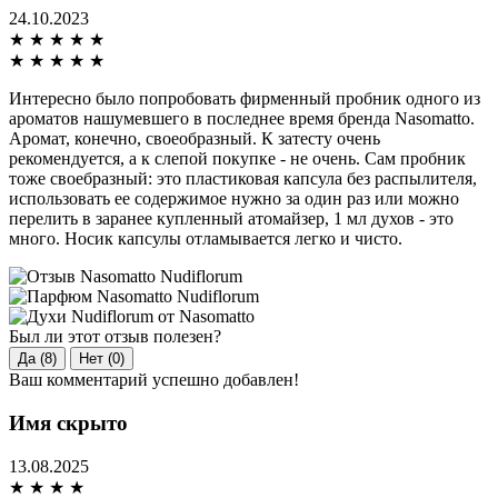
24.10.2023
★
★
★
★
★
★
★
★
★
★
Интересно было попробовать фирменный пробник одного из
ароматов нашумевшего в последнее время бренда Nasomatto.
Аромат, конечно, своеобразный. К затесту очень
рекомендуется, а к слепой покупке - не очень. Сам пробник
тоже своебразный: это пластиковая капсула без распылителя,
использовать ее содержимое нужно за один раз или можно
перелить в заранее купленный атомайзер, 1 мл духов - это
много. Носик капсулы отламывается легко и чисто.
Был ли этот отзыв полезен?
Да (8)
Нет (0)
Ваш комментарий успешно добавлен!
Имя скрыто
13.08.2025
★
★
★
★