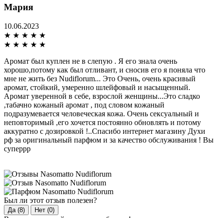
Мария
10.06.2023
★
★
★
★
★
★
★
★
★
★
Аромат был куплен не в слепую . Я его знала очень
хорошо,потому как был отливант, и сносив его я поняла что
мне не жить без Nudiflorum... Это Очень, очень красивый
аромат, стойкий, умеренно шлейфовый и насыщенный.
Аромат уверенной в себе, взрослой женщины...Это сладко
,табачно кожаный аромат , под словом кожаный
подразумевается человеческая кожа. Очень сексуальный и
неповторимый ,его хочется постоянно обновлять и потому
аккуратно с дозировкой !..Спасибо интернет магазину Духи
рф за оригинальный парфюм и за качество обслуживания ! Вы
суперрр
Был ли этот отзыв полезен?
Да (8)
Нет (0)