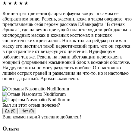
★
★
★
★
★
Концентрат цветения флоры и фауны вокруг в самом её
абстрактном виде. Ревень, жасмин, кожа в таком овердозе, что
представляешь себя героем рассказа Г.Лавкрафта "В стенах
Эрикса", где на вечно цветущей планете ходили рейнджеры в
кислородных масках и кожаных костюмах в поисках
энергетических кристаллов. Но как только рейджер снимал
маску его настигал такой наркотический трип, что он терялся
в пространстве от вездесущего цветения. Нудифлорум
работает так же. Ревень на грани абстракции перетекает в
мощный флоральный-жасминовый блок в кожаной оболочке.
На другие ноты не могу разделить вообще. Он настолько
лишён острых граней и разделения на что-то, но и настолько
он всегда разный. Аромат -хамелеон.
Был ли этот отзыв полезен?
Да (9)
Нет (0)
Ваш комментарий успешно добавлен!
Ольга