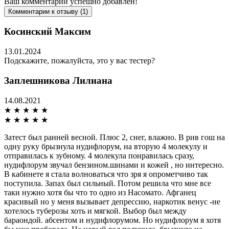
Ваш комментарий успешно добавлен!
Комментарии к отзыву (1)
Косинский Максим
13.01.2024
Подскажите, пожалуйста, это у вас тестер?
Заплешникова Лилиана
14.08.2021
★
★
★
★
★
★
★
★
★
★
Затест был ранней весной. Плюс 2, снег, влажно. В рив гош на
одну руку брызнула нудифлорум, на вторую 4 молекулу и
отправилась к зубному. 4 молекула понравилась сразу,
нудифлорум звучал бензином.шинами и кожей , но интересно.
В кабинете я стала волноваться что зря я опрометчиво так
поступила. Запах был сильный. Потом решила что мне все
таки нужно хотя бы что то одно из Насомато. Афганец
красивый но у меня вызывает депрессию, наркотик венус -не
хотелось туберозы хоть и мягкой. Выбор был между
бараондой. абсентом и нудифлорумом. Но нудифлорум я хотя