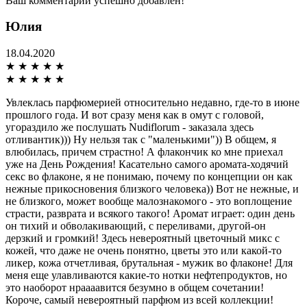
Ваш комментарий успешно добавлен!
Юлия
18.04.2020
★
★
★
★
★
★
★
★
★
★
Увлеклась парфюмерией относительно недавно, где-то в июне
прошлого года. И вот сразу меня как в омут с головой,
угораздило же послушать Nudiflorum - заказала здесь
отливантик))) Ну нельзя так с "маленькими")) В общем, я
влюбилась, причем страстно! А флакончик ко мне приехал
уже на День Рождения! Касательно самого аромата-ходячий
секс во флаконе, я не понимаю, почему по концепции он как
нежные прикосновения близкого человека)) Вот не нежные, и
не близкого, может вообще малознакомого - это воплощение
страсти, разврата и всякого такого! Аромат играет: один день
он тихий и обволакивающий, с переливами, другой-он
дерзкий и громкий! Здесь невероятный цветочный микс с
кожей, что даже не очень понятно, цветы это или какой-то
ликер, кожа отчетливая, брутальная - мужик во флаконе! Для
меня еще улавливаются какие-то нотки нефтепродуктов, но
это наоборот нраааавится безумно в общем сочетании!
Короче, самый невероятный парфюм из всей коллекции!