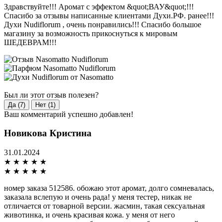
Здравствуйте!!! Аромат с эффектом &quot;ВАУ&quot;!!!
Спасибо за отзывы написанные клиентами Духи.РФ. ранее!!!
Духи Nudiflorum , очень понравились!!! Спасибо большое
магазину за возможность прикоснуться к мировым
ШЕДЕВРАМ!!!
Был ли этот отзыв полезен?
Да (7)
Нет (1)
Ваш комментарий успешно добавлен!
Новикова Кристина
31.01.2024
★
★
★
★
★
★
★
★
★
★
номер заказа 512586. обожаю этот аромат, долго сомневалась,
заказала вслепую и очень рада! у меня тестер, никак не
отличается от товарной версии. жасмин, такая сексуальная
животинка, и очень красивая кожа. у меня от него