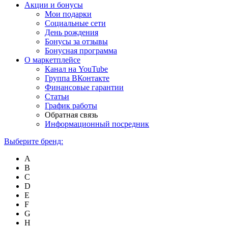
Акции и бонусы
Мои подарки
Социальные сети
День рождения
Бонусы за отзывы
Бонусная программа
О маркетплейсе
Канал на YouTube
Группа ВКонтакте
Финансовые гарантии
Статьи
График работы
Обратная связь
Информационный посредник
Выберите бренд:
A
B
C
D
E
F
G
H