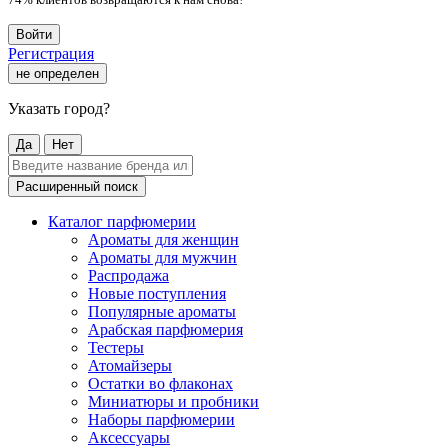
Войти
Регистрация
не определен
Указать город?
Да
Нет
Расширенный поиск
Каталог парфюмерии
Ароматы для женщин
Ароматы для мужчин
Распродажа
Новые поступления
Популярные ароматы
Арабская парфюмерия
Тестеры
Атомайзеры
Остатки во флаконах
Миниатюры и пробники
Наборы парфюмерии
Аксессуары