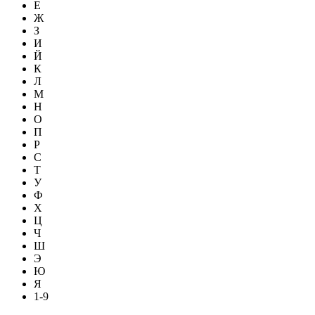
Е
Ж
З
И
Й
К
Л
М
Н
О
П
Р
С
Т
У
Ф
Х
Ц
Ч
Ш
Э
Ю
Я
1-9