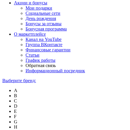
Акции и бонусы
Мои подарки
Социальные сети
День рождения
Бонусы за отзывы
Бонусная программа
О маркетплейсе
Канал на YouTube
Группа ВКонтакте
Финансовые гарантии
Статьи
График работы
Обратная связь
Информационный посредник
Выберите бренд:
A
B
C
D
E
F
G
H