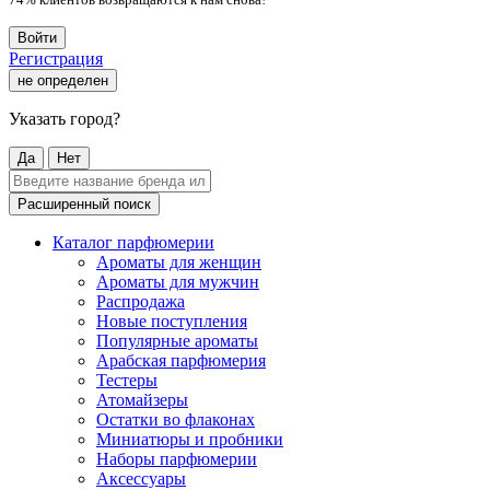
Войти
Регистрация
не определен
Указать город?
Да
Нет
Расширенный поиск
Каталог парфюмерии
Ароматы для женщин
Ароматы для мужчин
Распродажа
Новые поступления
Популярные ароматы
Арабская парфюмерия
Тестеры
Атомайзеры
Остатки во флаконах
Миниатюры и пробники
Наборы парфюмерии
Аксессуары