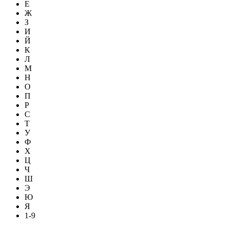
Е
Ж
З
И
Й
К
Л
М
Н
О
П
Р
С
Т
У
Ф
Х
Ц
Ч
Ш
Э
Ю
Я
1-9