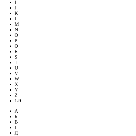
I
J
K
L
M
N
O
P
Q
R
S
T
U
V
W
X
Y
Z
1-9
А
Б
В
Г
Д