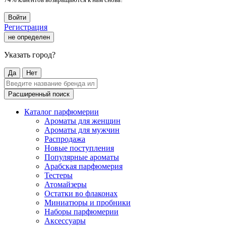
Войти
Регистрация
не определен
Указать город?
Да
Нет
Расширенный поиск
Каталог парфюмерии
Ароматы для женщин
Ароматы для мужчин
Распродажа
Новые поступления
Популярные ароматы
Арабская парфюмерия
Тестеры
Атомайзеры
Остатки во флаконах
Миниатюры и пробники
Наборы парфюмерии
Аксессуары