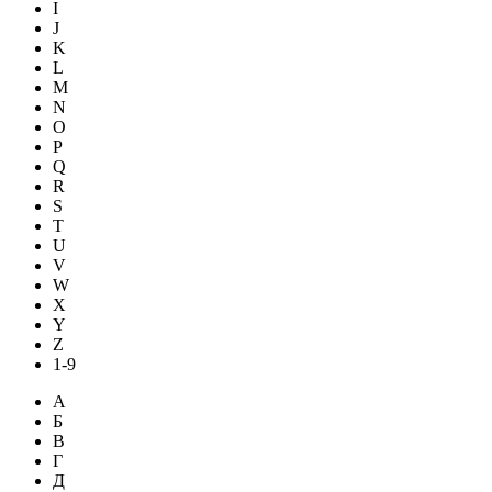
I
J
K
L
M
N
O
P
Q
R
S
T
U
V
W
X
Y
Z
1-9
А
Б
В
Г
Д