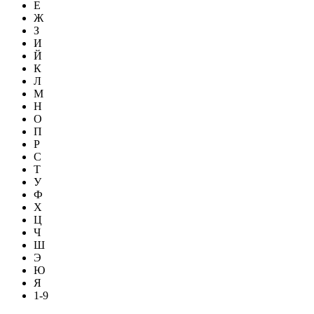
Е
Ж
З
И
Й
К
Л
М
Н
О
П
Р
С
Т
У
Ф
Х
Ц
Ч
Ш
Э
Ю
Я
1-9