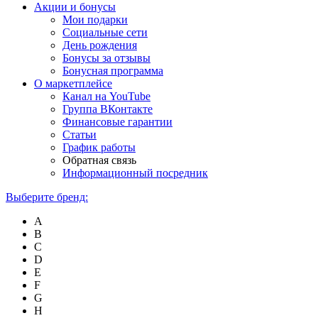
Акции и бонусы
Мои подарки
Социальные сети
День рождения
Бонусы за отзывы
Бонусная программа
О маркетплейсе
Канал на YouTube
Группа ВКонтакте
Финансовые гарантии
Статьи
График работы
Обратная связь
Информационный посредник
Выберите бренд:
A
B
C
D
E
F
G
H