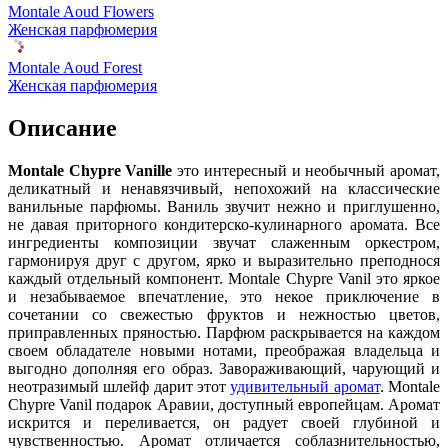
Montale Aoud Flowers
Женская парфюмерия
Montale Aoud Forest
Женская парфюмерия
Описание
Montale Chypre Vanille
это интересный и необычный аромат,
деликатный и ненавязчивый, непохожий на классические
ванильные парфюмы. Ваниль звучит нежно и приглушенно,
не давая приторного кондитерско-кулинарного аромата. Все
ингредиенты композиции звучат слаженным оркестром,
гармонируя друг с другом, ярко и выразительно преподнося
каждый отдельный компонент. Montale Chypre Vanil это яркое
и незабываемое впечатление, это некое приключение в
сочетании со свежестью фруктов и нежностью цветов,
приправленных пряностью. Парфюм раскрывается на каждом
своем обладателе новыми нотами, преображая владельца и
выгодно дополняя его образ. Завораживающий, чарующий и
неотразимый шлейф дарит этот
удивительный аромат
. Montale
Chypre Vanil подарок Аравии, доступный европейцам. Аромат
искрится и переливается, он радует своей глубиной и
чувственностью. Аромат отличается соблазнительностью,