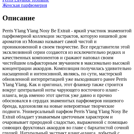
Женская парфюмерия
Описание
Perris Ylang Ylang Nosy Be Extrait - яркий участник знаменитой
парфюмерной коллекции экстрактов,
которую нишевой дом
ароматов из Монако называет самой чистой и
проникновенной в своем творчестве. Все представители этой
эксклюзивной серии создаются из исключительно редких и
качественных компонентов и сражают наповал своим
чистейшим ольфакторным звучанием в максимально высокой
концентрации аккордов. Композиция получилась удивительно
насыщенной и интенсивной, являясь, по сути, мастерской
обновленной интерпретацией уже выходившего ранее Perris
Ylang Ylang. Как и оригинал, этот фланкер также строится
вокруг центральной ноты чарующего восточного иланг-
иланга, ведь именно этот цветок уже давно и прочно
обосновался в сердцах знаменитых парфюмеров нишевого
бренда, вдохновляя на новые невероятные творческие
подвиги. Универсальный парфюм Perris Ylang Ylang Nosy Be
Extrait обладает узнаваемым цветочным характером и
очаровывает природной сладостью, выраженной с помощью
сияющих фруктовых аккордов во главе с бархатистой сочной
грушей. Натуральный экстракт иланг-иланга, добытый с