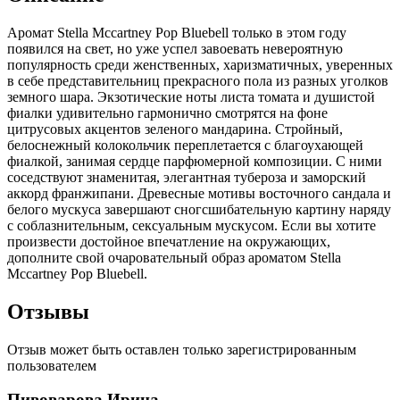
Аромат Stella Mccartney Pop Bluebell только в этом году
появился на свет, но уже успел завоевать невероятную
популярность среди женственных, харизматичных,
уверенных
в себе представительниц прекрасного пола из разных уголков
земного шара. Экзотические ноты листа томата и душистой
фиалки удивительно гармонично смотрятся на фоне
цитрусовых акцентов зеленого мандарина. Стройный,
белоснежный колокольчик переплетается с благоухающей
фиалкой, занимая сердце парфюмерной композиции. С ними
соседствуют знаменитая, элегантная тубероза и заморский
аккорд франжипани. Древесные мотивы восточного сандала и
белого мускуса завершают сногсшибательную картину наряду
с соблазнительным, сексуальным мускусом. Если вы хотите
произвести достойное впечатление на окружающих,
дополните свой очаровательный образ ароматом Stella
Mccartney Pop Bluebell.
Отзывы
Отзыв может быть оставлен только зарегистрированным
пользователем
Пивоварова Ирина