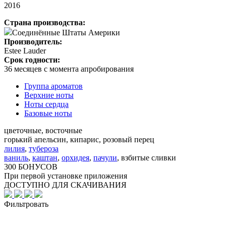
2016
Страна производства:
Соединённые Штаты Америки
Производитель:
Estee Lauder
Срок годности:
36 месяцев с момента апробирования
Группа ароматов
Верхние ноты
Ноты сердца
Базовые ноты
цветочные, восточные
горький апельсин, кипарис, розовый перец
лилия
,
тубероза
ваниль
,
каштан
,
орхидея
,
пачули
,
взбитые сливки
300 БОНУСОВ
При первой установке приложения
ДОСТУПНО ДЛЯ СКАЧИВАНИЯ
Фильтровать