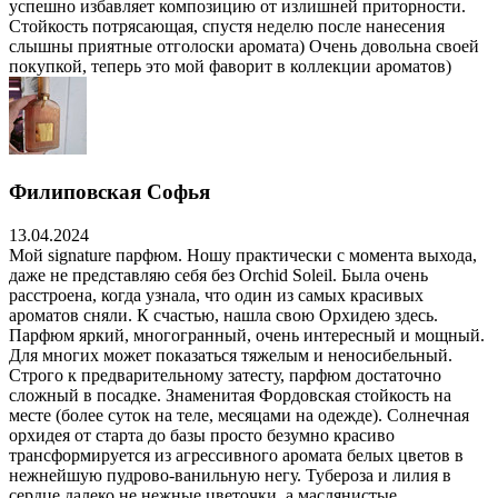
успешно избавляет композицию от излишней приторности.
Стойкость потрясающая, спустя неделю после нанесения
слышны приятные отголоски аромата) Очень довольна своей
покупкой, теперь это мой фаворит в коллекции ароматов)
Филиповская Софья
13.04.2024
Мой signature парфюм. Ношу практически с момента выхода,
даже не представляю себя без Orchid Soleil. Была очень
расстроена, когда узнала, что один из самых красивых
ароматов сняли. К счастью, нашла свою Орхидею здесь.
Парфюм яркий, многогранный, очень интересный и мощный.
Для многих может показаться тяжелым и неносибельный.
Строго к предварительному затесту, парфюм достаточно
сложный в посадке. Знаменитая Фордовская стойкость на
месте (более суток на теле, месяцами на одежде). Солнечная
орхидея от старта до базы просто безумно красиво
трансформируется из агрессивного аромата белых цветов в
нежнейшую пудрово-ванильную негу. Тубероза и лилия в
сердце далеко не нежные цветочки, а маслянистые,