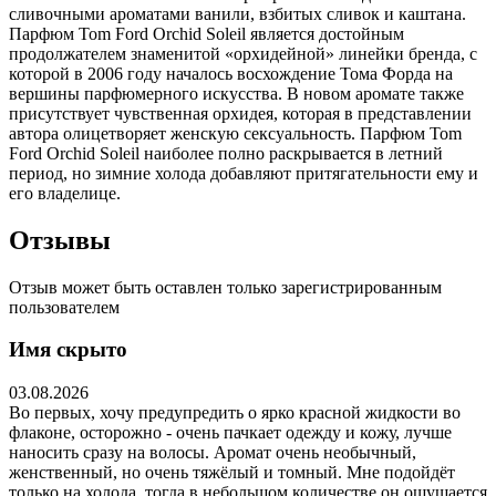
сливочными ароматами ванили, взбитых сливок и каштана.
Парфюм Tom Ford Orchid Soleil является достойным
продолжателем знаменитой «орхидейной» линейки бренда, с
которой в 2006 году началось восхождение Тома Форда на
вершины парфюмерного искусства. В новом аромате также
присутствует чувственная орхидея, которая в представлении
автора олицетворяет женскую сексуальность. Парфюм Tom
Ford Orchid Soleil наиболее полно раскрывается в летний
период, но зимние холода добавляют притягательности ему и
его владелице.
Отзывы
Отзыв может быть оставлен только зарегистрированным
пользователем
Имя скрыто
03.08.2026
Во первых, хочу предупредить о ярко красной жидкости во
флаконе, осторожно - очень пачкает одежду и кожу, лучше
наносить сразу на волосы. Аромат очень необычный,
женственный, но очень тяжёлый и томный. Мне подойдёт
только на холода, тогда в небольшом количестве он ощущается