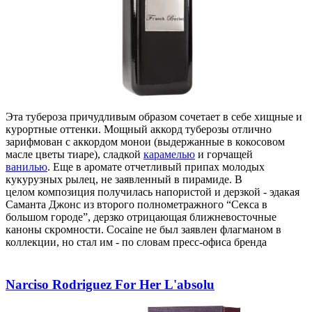
Эта тубероза причудливым образом сочетает в себе хищные и
курортные оттенки. Мощный аккорд туберозы отлично
зарифмован с аккордом
монои
(выдержанные в кокосовом
масле цветы тиаре), сладкой
карамелью
и горчащей
ванилью
. Еще в аромате отчетливый
припах
молодых
кукурузных рылец, не заявленный в пирамиде. В
целом
композиция
получилась напористой и дерзкой
-
эдакая
Саманта Джонс из второго полнометражного
“
Секса в
большом городе”, дерзко отрицающая ближневосточные
каноны скромности. Cocaine не был заявлен флагманом в
коллекции, но стал им
-
по словам пресс-офиса бренда
Narciso Rodriguez For Her L'absolu