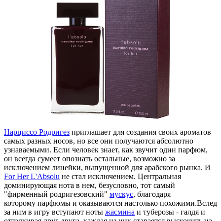
Нарциссо
Родригез
приглашает для создания своих ароматов
самых разных носов, но все они получаются абсолютно
узнаваемыми. Если человек знает, как звучит один парфюм,
он всегда сумеет опознать остальные, возможно за
исключением линейки, выпущенной для арабского рынка. И
For Her L'Absolu
не стал исключением. Центральная
доминирующая нота в нем, безусловно, тот самый
"фирменный
родригезовский
"
мускус
, благодаря
которому
парфюмы
и оказываются настолько похожими.Вслед
за ним в игру вступают ноты
жасмина
и туберозы
-
галдя и
отталкивая друг друга, каждая из них старается выскочить на