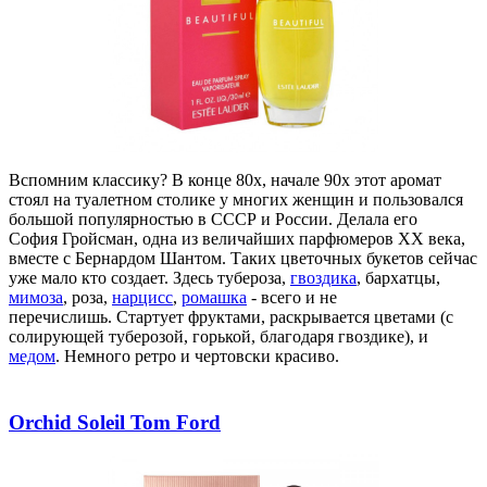
Вспомним классику? В конце 80х, начале 90х этот аромат
стоял на туалетном столике у многих женщин и пользовался
большой популярностью в СССР и России. Делала его
София
Гройсман
, одна из величайших парфюмеров XX века,
вместе с Бернардом
Шантом
. Таких цветочных букетов сейчас
уже мало кто создает. Здесь тубероза,
гвоздика
, бархатцы,
мимоза
, роза,
нарцисс
,
ромашка
-
всего и не
перечислишь. Стартует фруктами, раскрывается цветами (с
солирующей туберозой, горькой, благодаря гвоздике), и
медом
. Немного ретро и чертовски красиво.
Orchid Soleil Tom Ford