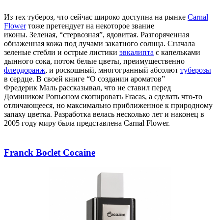
Из тех тубероз, что сейчас широко доступна на рынке
Carnal
Flower
тоже претендует на некоторое звание
иконы. Зеленая,
“
стервозная”,
ядовитая.
Разгоряченная
обнаженная кожа под лучами закатного солнца. Сначала
зеленые стебли и острые листики
эвкалипта
с капельками
дынного сока, потом белые цветы, преимущественно
флердоранж
, и роскошный, многогранный абсолют
туберозы
в сердце. В своей книге
“
О создании ароматов”
Фредерик
Маль
рассказывал, что не ставил перед
Домиником
Ропьоном
скопировать Fracas, а сделать что-то
отличающееся, но максимально приближенное к природному
запаху цветка. Разработка велась несколько лет и наконец в
2005 году миру была представлена Carnal Flower.
Franck Boclet Cocaine