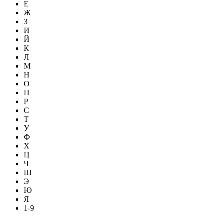
Е
Ж
З
И
Й
К
Л
М
Н
О
П
Р
С
Т
У
Ф
Х
Ц
Ч
Ш
Э
Ю
Я
1-9