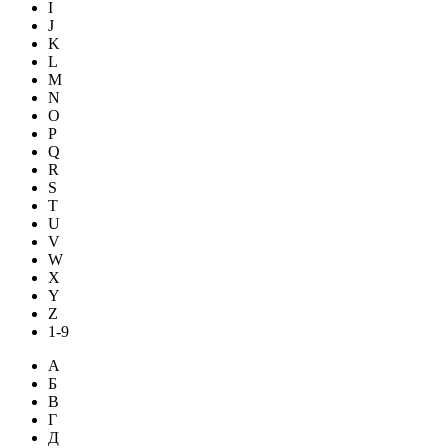
I
J
K
L
M
N
O
P
Q
R
S
T
U
V
W
X
Y
Z
1-9
А
Б
В
Г
Д