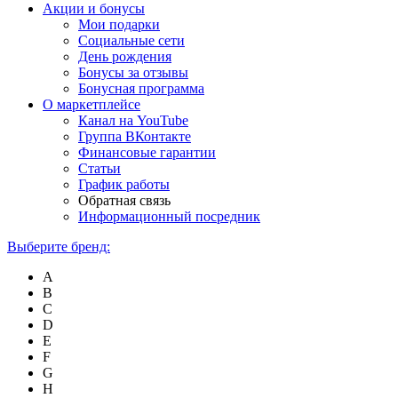
Акции и бонусы
Мои подарки
Социальные сети
День рождения
Бонусы за отзывы
Бонусная программа
О маркетплейсе
Канал на YouTube
Группа ВКонтакте
Финансовые гарантии
Статьи
График работы
Обратная связь
Информационный посредник
Выберите бренд:
A
B
C
D
E
F
G
H