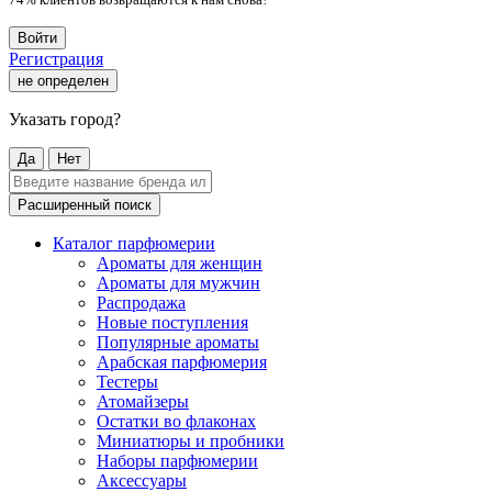
Войти
Регистрация
не определен
Указать город?
Да
Нет
Расширенный поиск
Каталог парфюмерии
Ароматы для женщин
Ароматы для мужчин
Распродажа
Новые поступления
Популярные ароматы
Арабская парфюмерия
Тестеры
Атомайзеры
Остатки во флаконах
Миниатюры и пробники
Наборы парфюмерии
Аксессуары