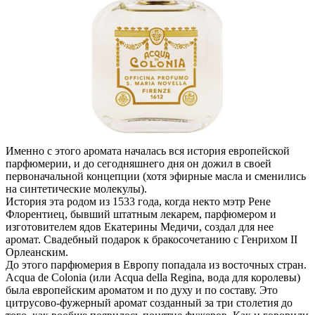
Именно с этого аромата началась вся история европейской
парфюмерии, и до сегодняшнего дня он дожил в своей
первоначальной концепции (хотя эфирные масла и сменились
на синтетические молекулы).
История эта родом из 1533 года, когда некто мэтр Рене
Флорентиец, бывший штатным лекарем, парфюмером и
изготовителем ядов Екатерины Медичи, создал для нее
аромат. Свадебный подарок к бракосочетанию с Генрихом II
Орлеанским.
До этого парфюмерия в Европу попадала из восточных стран.
Acqua de Colonia (или Acqua della Regina, вода для королевы)
была европейским ароматом и по духу и по составу. Это
цитрусово-фужерный аромат созданный за три столетия до