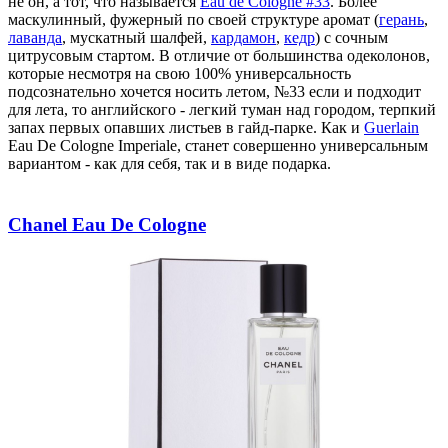
не он, а тот, что называется
Eau de Cologne #33
. Более
маскулинный, фужерный по своей структуре аромат (
герань
,
лаванда
, мускатный шалфей,
кардамон
,
кедр
) с сочным
цитрусовым стартом. В отличие от большинства одеколонов,
которые несмотря на свою 100% универсальность
подсознательно хочется носить летом, №33 если и подходит
для лета, то английского - легкий туман над городом, терпкий
запах первых опавших листьев в гайд-парке. Как и
Guerlain
Eau De Cologne Imperiale, станет совершенно универсальным
вариантом - как для себя, так и в виде подарка.
Chanel Eau De Cologne