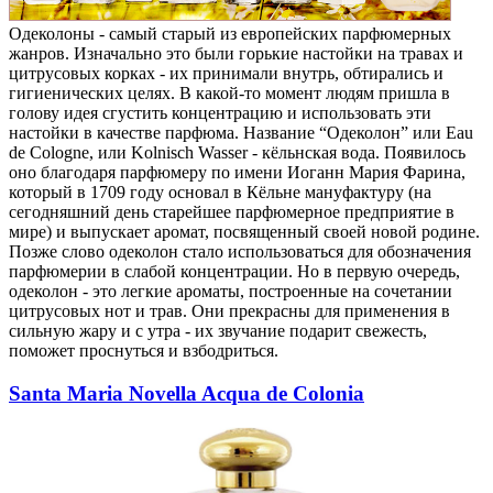
Одеколоны - самый старый из европейских парфюмерных
жанров. Изначально это были горькие настойки на травах и
цитрусовых корках - их принимали внутрь, обтирались и
гигиенических целях. В какой-то момент людям пришла в
голову идея сгустить концентрацию и использовать эти
настойки в качестве парфюма. Название “Одеколон” или Eau
de Cologne, или Kolnisch Wasser - кёльнская вода. Появилось
оно благодаря парфюмеру по имени Иоганн Мария Фарина,
который в 1709 году основал в Кёльне мануфактуру (на
сегодняшний день старейшее парфюмерное предприятие в
мире) и выпускает аромат, посвященный своей новой родине.
Позже слово одеколон стало использоваться для обозначения
парфюмерии в слабой концентрации. Но в первую очередь,
одеколон - это легкие ароматы, построенные на сочетании
цитрусовых нот и трав. Они прекрасны для применения в
сильную жару и с утра - их звучание подарит свежесть,
поможет проснуться и взбодриться.
Santa Maria Novella Acqua de Colonia