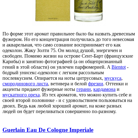
По форме этот аромат правильнее было бы назвать древесным
фужером. Но его концентрация получилась до того невесомая
и акварельная, что само сознание воспринимает его как
одеколон. Жаку Золти 75. Он молод душой, энергичен и
свободен. Помимо жизни на острове Сент-Барт (французские
Карибы) и занятию фотографией (а он общепризнанный
гений в этой области) он увлечен парфюмерией. A
Bientot
-
бодрый унисекс-одеколон с легким рассольным
послевкусием. Опирается на ноты цитрусовых,
мускуса
,
смородинового листа
, ветивера и белой
фрезии
. Оттенки и
акценты придают фужерные ноты
герани
,
кардамона
и
мускатного ореха
. Из тех ароматов, что можно купить себе и
своей второй половинке - и с удовольствием пользоваться на
двоих. Ведь как любой хороший аромат, на коже разных
людей он будет переливаться совершенно по-разному.
Guerlain Eau De Cologne Imperiale