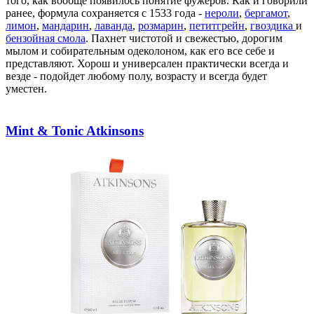
того, как вообще появилось понятие фужеров. Как и говорили
ранее, формула сохраняется с 1533 года -
нероли
,
бергамот
,
лимон
,
мандарин
,
лаванда
,
розмарин
,
петитгрейн
,
гвоздика
и
бензойная смола
. Пахнет чистотой и свежестью, дорогим
мылом и собирательным одеколоном, как его все себе и
представляют. Хорош и универсален практически всегда и
везде - подойдет любому полу, возрасту и всегда будет
уместен.
Mint & Tonic Atkinsons