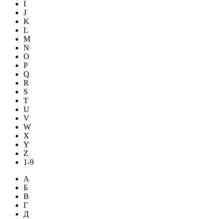
I
J
K
L
M
N
O
P
Q
R
S
T
U
V
W
X
Y
Z
1-9
А
Б
В
Г
Д