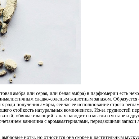
китовая амбра или серая, или белая амбра) в парфюмерии есть не
ималистичным сладко-соленым животным запахом. Образуется он
ых ради получения амбры, сейчас ее использование строго регл
ющего стойкость натуральных компонентов. Из-за трудностей пер
ватый, обволакивающий запах наводит на мысли о янтаре и друг
очетанием ванилина с аромаматериалами, передающими запахи л
 амбровые ноты, но относится она скорее к растительным муску