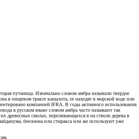
которая путаница. Изначально словом амбра называли твердое
а в пищевом тракте кашалота, ее находят в морской воде или
аментировано компанией IFRA.
В годы активного использования
евода в русском языке словом амбра часто называют так
их древесных смолах, переливающихся в на стволе дерева в
абданума, бензоина или стиракса или же используют уже
сам.