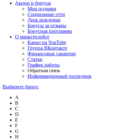
Акции и бонусы
Мои подарки
Социальные сети
День рождения
Бонусы за отзывы
Бонусная программа
О маркетплейсе
Канал на YouTube
Группа ВКонтакте
Финансовые гарантии
Статьи
График работы
Обратная связь
Информационный посредник
Выберите бренд:
A
B
C
D
E
F
G
H