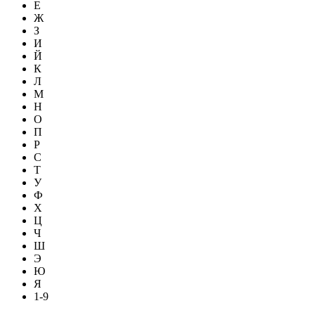
Е
Ж
З
И
Й
К
Л
М
Н
О
П
Р
С
Т
У
Ф
Х
Ц
Ч
Ш
Э
Ю
Я
1-9