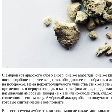
С амброй (от арабского слово анбар, она же ambergris, она же 
воскоподобное горючее вещество, обладающее своеобразным ан
на побережье. Из-за неконтролируемого убийства этих животн
применялась в первую очередь в качестве фиксатора, продлева
называемый амбровый аккорд - их ванильно-смолистый, сладко
солнечном осеннем лесу. Амбровый аккорд обычно получают с
готовые синтетические компоненты.
Еще есть семена амбретты, которые многие также записывают в