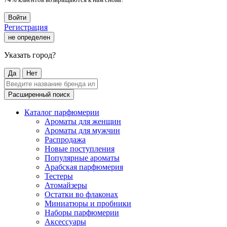
Войти
Регистрация
не определен
Указать город?
Да
Нет
Расширенный поиск
Каталог парфюмерии
Ароматы для женщин
Ароматы для мужчин
Распродажа
Новые поступления
Популярные ароматы
Арабская парфюмерия
Тестеры
Атомайзеры
Остатки во флаконах
Миниатюры и пробники
Наборы парфюмерии
Аксессуары