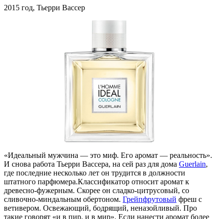
2015 год, Тьерри Вассер
«Идеальный мужчина — это миф. Его аромат — реальность».
И снова работа Тьерри Вассера, на сей раз для дома
Guerlain
,
где последние несколько лет он трудится в должности
штатного парфюмера.Классификатор относит аромат к
древесно-фужерным. Скорее он сладко-цитрусовый, со
сливочно-миндальным обертоном.
Грейпфрутовый
фреш с
ветивером. Освежающий, бодрящий, неназойливый. Про
такие говорят «и в пир, и в мир». Если нанести аромат более