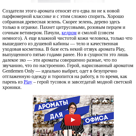
Создатели этого аромата относят его едва ли не к новой
парфюмерной классике и с этим сложно спорить. Хорошо
собранная древесная зелень. Скорее зелень, дерево здесь
только в огранке. Пахнет цитрусовыми, розовым перцем и
сочным ветивером. Пачули,
кедром
и смолой (совсем
немного). А еще влажной чистотой кожи человека, только что
вышедшего из душевой кабины — тело и качественная
уходовая косметика. В базе есть некий отзвук аромата Play,
выпущенного пятью годами ранее. Но в сущности это лишь
далекое эхо — эти ароматы совершенно разные, что по
звучанию, что по настроению. Герой, нарисованный ароматом
Gentlemen Only — идеально выбрит, одет в безупречно
отглаженную одежду и торопится на работу, в то время, как
парень из
Play
– герой тусовок и завсегдатай модной светской
хроники.