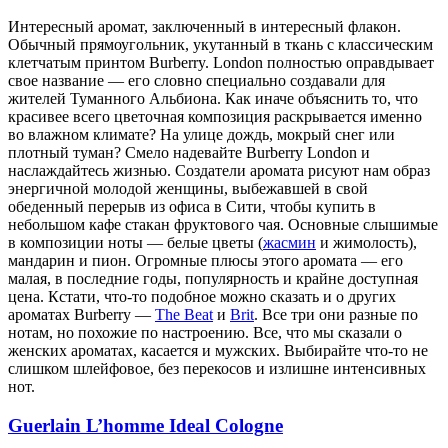
Интересный аромат, заключенный в интересный флакон.
Обычный прямоугольник, укутанный в ткань с классическим
клетчатым принтом Burberry. London полностью оправдывает
свое название — его словно специально создавали для
жителей Туманного Альбиона. Как иначе объяснить то, что
красивее всего цветочная композиция раскрывается именно
во влажном климате? На улице дождь, мокрый снег или
плотный туман? Смело надевайте Burberry London и
наслаждайтесь жизнью. Создатели аромата рисуют нам образ
энергичной молодой женщины, выбежавшей в свой
обеденный перерыв из офиса в Сити, чтобы купить в
небольшом кафе стакан фруктового чая. Основные слышимые
в композиции ноты — белые цветы (
жасмин
и жимолость),
мандарин и пион. Огромные плюсы этого аромата — его
малая, в последние годы, популярность и крайне доступная
цена. Кстати, что-то подобное можно сказать и о других
ароматах Burberry —
The Beat
и
Brit
. Все три они разные по
нотам, но похожие по настроению. Все, что мы сказали о
женских ароматах, касается и мужских. Выбирайте что-то не
слишком шлейфовое, без перекосов и излишне интенсивных
нот.
Guerlain L’homme Ideal Cologne