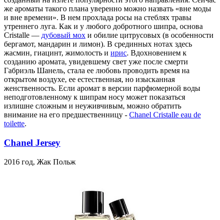
же ароматы такого плана уверенно можно назвать «вне моды
и вне времени». В нем прохлада росы на стеблях травы
утреннего луга. Как и у любого добротного шипра, основа
Cristalle —
дубовый мох
и обилие цитрусовых (в особенности
бергамот, мандарин и лимон). В срединных нотах здесь
жасмин, гиацинт, жимолость и
ирис
. Вдохновением к
созданию аромата, увидевшему свет уже после смерти
Габриэль Шанель, стала ее любовь проводить время на
открытом воздухе, ее естественная, но изысканная
женственность. Если аромат в версии парфюмерной воды
неподготовленному к шипрам носу может показаться
излишне сложным и неуживчивым, можно обратить
внимание на его предшественницу -
Chanel Cristalle eau de
toilette
.
Chanel Jersey
2016 год, Жак Польж