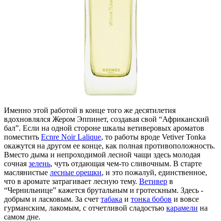
Именно этой работой в конце того же десятилетия
вдохновлялся Жером Эппинет, создавая свой “Африканский
бал”.
Если на одной стороне шкалы ветиверовых ароматов
поместить
Ecnre Noir Lalique
, то работы вроде Vetiver Tonka
окажутся на другом ее конце, как полная противоположность.
Вместо дыма и непроходимой лесной чащи здесь молодая
сочная
зелень
, чуть отдающая чем-то сливочным. В старте
маслянистые
лесные орешки
, и это пожалуй, единственное,
что в аромате затрагивает лесную тему.
Ветивер
в
“Чернильнице” кажется брутальным и гротескным. Здесь -
добрым и ласковым. За счет
табака
и
тонка бобов
и вовсе
гурманским, лакомым, с отчетливой сладостью
карамели
на
самом дне.