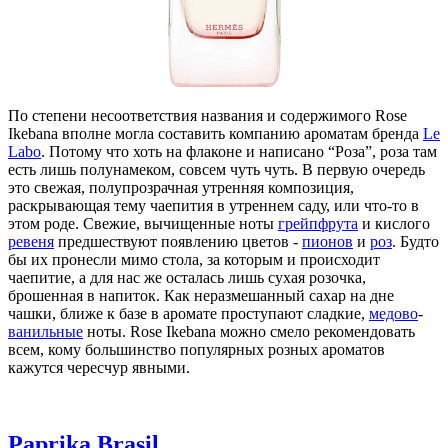
По степени несоответствия названия и содержимого Rose
Ikebana вполне могла составить компанию ароматам бренда
Le
Labo
. Потому что хоть на флаконе и написано “Роза”, роза там
есть лишь полунамеком, совсем чуть чуть. В первую очередь
это свежая, полупрозрачная утренняя композиция,
раскрывающая тему чаепития в утреннем саду, или что-то в
этом роде. Свежие, вычищенные ноты
грейпфрута
и кислого
ревеня
предшествуют появлению цветов -
пионов
и
роз
. Будто
бы их пронесли мимо стола, за которым и происходит
чаепитие, а для нас же осталась лишь сухая розочка,
брошенная в напиток. Как неразмешанный сахар на дне
чашки, ближе к базе в аромате проступают сладкие,
медово
-
ванильные
ноты. Rose Ikebana можно смело рекомендовать
всем, кому большинство популярных розных ароматов
кажутся чересчур явными.
Paprika Brasil