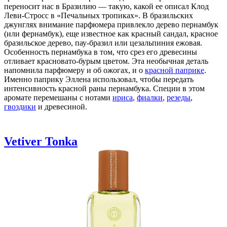
переносит нас в Бразилию — такую, какой ее описал Клод
Леви-Стросс в «Печальных тропиках». В бразильских
джунглях внимание парфюмера привлекло дерево пернамбук
(или фернамбук), еще известное как красный сандал, красное
бразильское дерево, пау-бразил или цезальпиния ежовая.
Особенность пернамбука в том, что срез его древесины
отливает красновато-бурым цветом. Эта необычная деталь
напомнила парфюмеру и об ожогах, и о
красной паприке
.
Именно паприку Эллена использовал, чтобы передать
интенсивность красной раны пернамбука. Специи в этом
аромате перемешаны с нотами
ириса
,
фиалки
,
резеды
,
гвоздики
и древесиной.
Vetiver Tonka