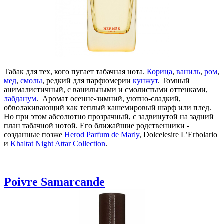
Табак для тех, кого пугает табачная нота.
Корица
,
ваниль
,
ром
,
мед
,
смолы
, редкий для парфюмерии
кунжут
. Томный
анималистичный, с ванильными и смолистыми оттенками,
лабданум
. Аромат осенне-зимний, уютно-сладкий,
обволакивающий как теплый кашемировый шарф или плед.
Но при этом абсолютно прозрачный, с задвинутой на задний
план табачной нотой. Его ближайшие родственники -
созданные позже
Herod Parfum de Marly
, Dolcelesire L’Erbolario
и
Khaltat Night Attar Collection
.
Poivre Samarcande