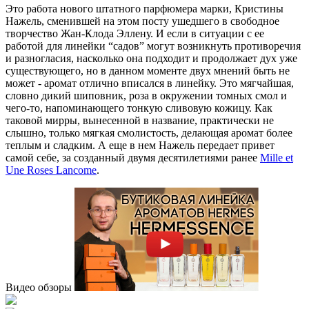
Это работа нового штатного парфюмера марки, Кристины
Нажель, сменившей на этом посту ушедшего в свободное
творчество Жан-Клода Эллену.
И если в ситуации с ее
работой для линейки “садов” могут возникнуть противоречия
и разногласия, насколько она подходит и продолжает дух уже
существующего, но в данном моменте двух мнений быть не
может - аромат отлично вписался в линейку. Это мягчайшая,
словно дикий шиповник, роза в окружении томных смол и
чего-то, напоминающего тонкую сливовую кожицу. Как
таковой мирры, вынесенной в название, практически не
слышно, только мягкая смолистость, делающая аромат более
теплым и сладким. А еще в нем Нажель передает привет
самой себе, за созданный двумя десятилетиями ранее
Mille et
Une Roses Lancome
.
Видео обзоры