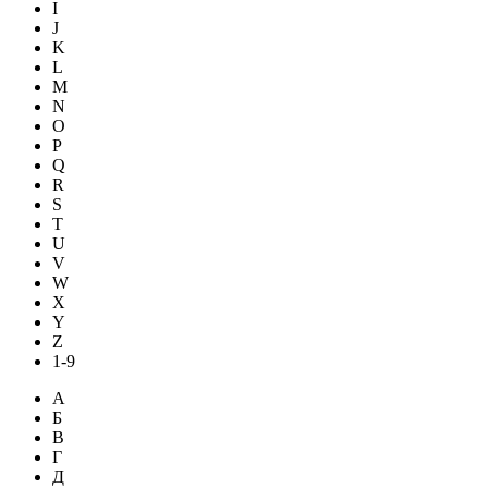
I
J
K
L
M
N
O
P
Q
R
S
T
U
V
W
X
Y
Z
1-9
А
Б
В
Г
Д