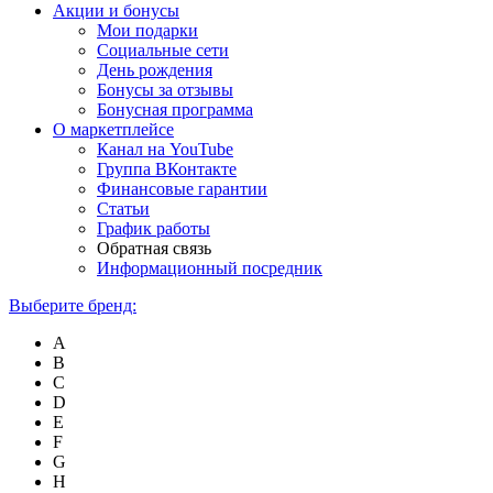
Акции и бонусы
Мои подарки
Социальные сети
День рождения
Бонусы за отзывы
Бонусная программа
О маркетплейсе
Канал на YouTube
Группа ВКонтакте
Финансовые гарантии
Статьи
График работы
Обратная связь
Информационный посредник
Выберите бренд:
A
B
C
D
E
F
G
H