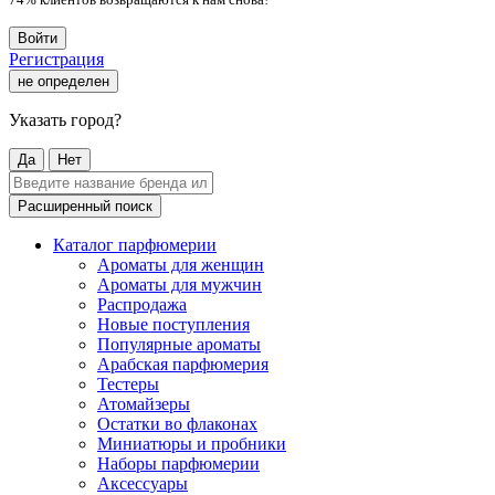
Войти
Регистрация
не определен
Указать город?
Да
Нет
Расширенный поиск
Каталог парфюмерии
Ароматы для женщин
Ароматы для мужчин
Распродажа
Новые поступления
Популярные ароматы
Арабская парфюмерия
Тестеры
Атомайзеры
Остатки во флаконах
Миниатюры и пробники
Наборы парфюмерии
Аксессуары