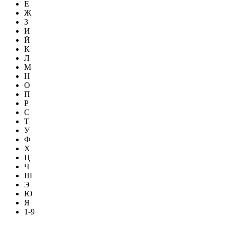
Е
Ж
З
И
Й
К
Л
М
Н
О
П
Р
С
Т
У
Ф
Х
Ц
Ч
Ш
Э
Ю
Я
1-9