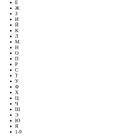
Е
Ж
З
И
Й
К
Л
М
Н
О
П
Р
С
Т
У
Ф
Х
Ц
Ч
Ш
Э
Ю
Я
1-9