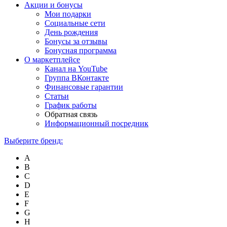
Акции и бонусы
Мои подарки
Социальные сети
День рождения
Бонусы за отзывы
Бонусная программа
О маркетплейсе
Канал на YouTube
Группа ВКонтакте
Финансовые гарантии
Статьи
График работы
Обратная связь
Информационный посредник
Выберите бренд:
A
B
C
D
E
F
G
H