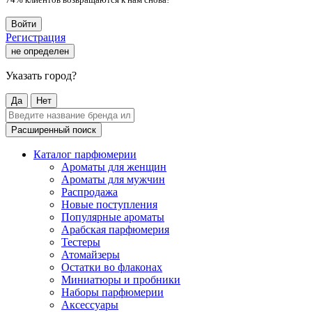
Войти
Регистрация
не определен
Указать город?
Да
Нет
Расширенный поиск
Каталог парфюмерии
Ароматы для женщин
Ароматы для мужчин
Распродажа
Новые поступления
Популярные ароматы
Арабская парфюмерия
Тестеры
Атомайзеры
Остатки во флаконах
Миниатюры и пробники
Наборы парфюмерии
Аксессуары