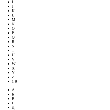
I
J
K
L
M
N
O
P
Q
R
S
T
U
V
W
X
Y
Z
1-9
А
Б
В
Г
Д