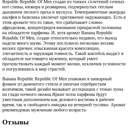
Republic Republic Of Men создан из тонких сплетений сочных
нот сливы, инжира и розмарина, подчеркнутых теплым
дыханием лесного ореха и мускуса. Темпераментные аккорды
шалфея и базилика увеличат притяжение окружающих. Есть в
этом аромате что-то такое, что срабатывает словно
афродизиак, концентрируя внимание прекрасной половины
на обладателе парфюма. И, хотя аромат Banana Republic
Republic Of Men, создан относительно недавно, его выход
надела много шума. Этому послужило несколько весьма
веских причин: изысканная красота композиции,
элегантность и чарующая томность. Такой коктейль выдаст в
обладателе настоящего мужчину, который умеет
прочувствовать каждый момент жизни, исключив условности
и погрузившись в мир страстей.
Banana Republic Republic Of Men упакован в шикарный
флакон из дымчатого стекла и увенчан серебристым
колпачком, такой дизайн вызывает ассоциации с тенью луны
на глади ночного океана.Яркие ноты парфюма будут
уместным дополнением как делового костюма в рабочее
время, так и свободного имиджа на вечерней тусовке. Аромат
рекомендован мужчинам любого возраста.
Отзывы