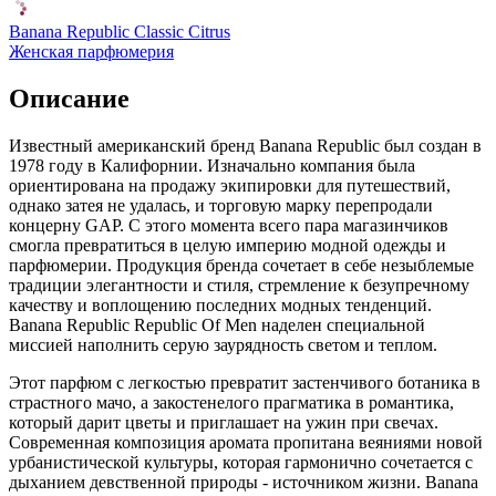
Banana Republic Classic Citrus
Женская парфюмерия
Описание
Известный американский бренд Banana Republic был создан в
1978 году в Калифорнии. Изначально компания была
ориентирована на продажу экипировки для путешествий,
однако затея не удалась, и торговую марку перепродали
концерну GAP. С этого момента всего пара магазинчиков
смогла превратиться в целую империю модной одежды и
парфюмерии. Продукция бренда сочетает в себе незыблемые
традиции элегантности и стиля, стремление к безупречному
качеству и воплощению последних модных тенденций.
Banana Republic Republic Of Men наделен специальной
миссией наполнить серую заурядность светом и теплом.
Этот парфюм с легкостью превратит застенчивого ботаника в
страстного мачо, а закостенелого прагматика в романтика,
который дарит цветы и приглашает на ужин при свечах.
Современная композиция аромата пропитана веяниями новой
урбанистической культуры, которая гармонично сочетается с
дыханием девственной природы - источником жизни. Banana