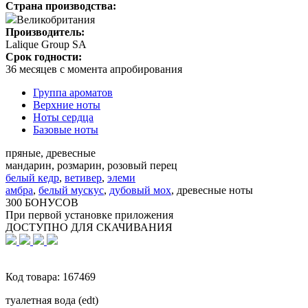
Страна производства:
Великобритания
Производитель:
Lalique Group SA
Срок годности:
36 месяцев с момента апробирования
Группа ароматов
Верхние ноты
Ноты сердца
Базовые ноты
пряные, древесные
мандарин, розмарин, розовый перец
белый кедр
,
ветивер
,
элеми
амбра
,
белый мускус
,
дубовый мох
,
древесные ноты
300 БОНУСОВ
При первой установке приложения
ДОСТУПНО ДЛЯ СКАЧИВАНИЯ
Код товара:
167469
туалетная вода (edt)