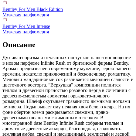
Bentley For Men Black Edition
Мужская парфюмерия
Bentley For Men Intense
Мужская парфюмерия
Описание
Дух авантюризма и отчаянных поступков нашел воплощение
в новом парфюме Infinite Rush от британской фирмы Bentley.
Аромат предназначен современному мужчине,
герою нашего
времени, искателю приключений и бесконечному романтику.
Медовый мандариновый сок разливается мелодией сладости и
цветочного восторга. “Верхушка” композиции полнится
теплом и древесной пряностью розового перца в сочетании с
древесно-смолистым ароматом горьковато-пряного
розмарина. Шлейф окутывает травянисто-дымными нотками
ветивера. Подыгрывает ему нежная хвоя белого кедра. На их
фоне обертон элеми раскрывается свежими, пряно-
древесными нюансами с лимонным оттенком. В
многогранной базе Bentley Infinite Rush собраны теплые и
ароматные древесные аккорды, благородная, сладковато-
земляная амбра, свежий и насыщенный, землистый и лесной