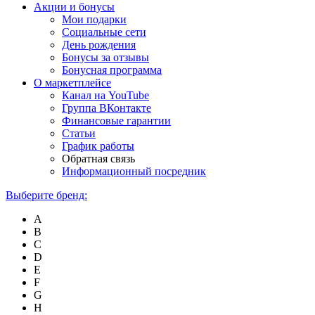
Акции и бонусы
Мои подарки
Социальные сети
День рождения
Бонусы за отзывы
Бонусная программа
О маркетплейсе
Канал на YouTube
Группа ВКонтакте
Финансовые гарантии
Статьи
График работы
Обратная связь
Информационный посредник
Выберите бренд:
A
B
C
D
E
F
G
H