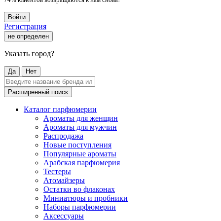
Войти
Регистрация
не определен
Указать город?
Да
Нет
Расширенный поиск
Каталог парфюмерии
Ароматы для женщин
Ароматы для мужчин
Распродажа
Новые поступления
Популярные ароматы
Арабская парфюмерия
Тестеры
Атомайзеры
Остатки во флаконах
Миниатюры и пробники
Наборы парфюмерии
Аксессуары