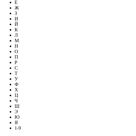
Е
Ж
З
И
Й
К
Л
М
Н
О
П
Р
С
Т
У
Ф
Х
Ц
Ч
Ш
Э
Ю
Я
1-9