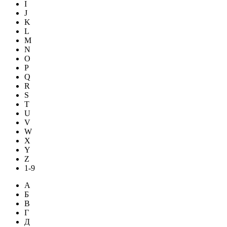
I
J
K
L
M
N
O
P
Q
R
S
T
U
V
W
X
Y
Z
1-9
А
Б
В
Г
Д