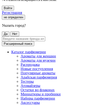
Войти
Регистрация
не определен
Указать город?
Да
Нет
Расширенный поиск
Каталог парфюмерии
Ароматы для женщин
Ароматы для мужчин
Распродажа
Новые поступления
Популярные ароматы
Арабская парфюмерия
Тестеры
Атомайзеры
Остатки во флаконах
Миниатюры и пробники
Наборы парфюмерии
Аксессуары