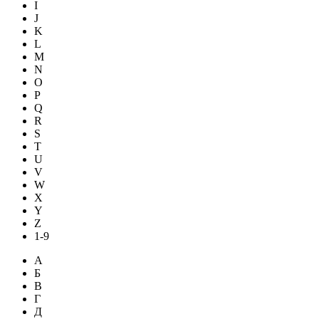
I
J
K
L
M
N
O
P
Q
R
S
T
U
V
W
X
Y
Z
1-9
А
Б
В
Г
Д