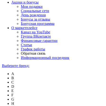
Акции и бонусы
Мои подарки
Социальные сети
День рождения
Бонусы за отзывы
Бонусная программа
О маркетплейсе
Канал на YouTube
Группа ВКонтакте
Финансовые гарантии
Статьи
График работы
Обратная связь
Информационный посредник
Выберите бренд:
A
B
C
D
E
F
G
H