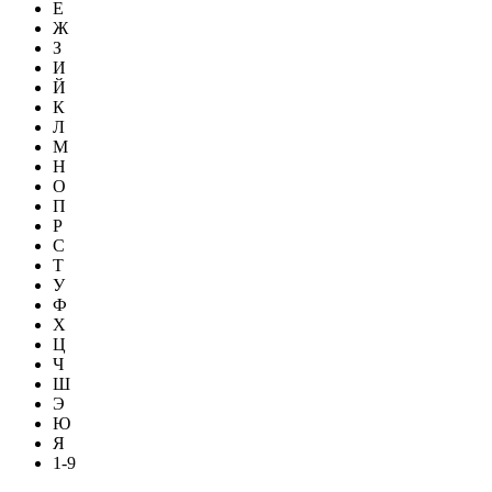
Е
Ж
З
И
Й
К
Л
М
Н
О
П
Р
С
Т
У
Ф
Х
Ц
Ч
Ш
Э
Ю
Я
1-9