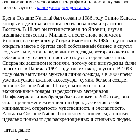
ознакомления с условиями и тарифами на доставку заказов
воспользуйтесь
калькулятором доставки
.
Бренд Costume National был создан в 1986 году Эннио Капаза,
который с детства восторгался очарованием и красотой
Востока. В 18 лет он путешествовал по Японии, изучал
изящные искусства в Милане, а после снова вернулся в
Японию, где обучился у Йоджи Ямомото. В 1986 году он смог
открыть вместе с братом свой собственный бизнес, а спустя
год уже выпустил первую линию одежды, которая сочетала в
себе японскую лаконичность и силуэты городского типа.
Сперва их лаконизм не поняли, потому они вынуждены были
переехать в Париж в 1991 году, где их ожидал успех. В 1993
году была выпущена мужская линия одежды, а в 2000 бренд
уже выпускает кжаные аксессуары, сумки, белье и создает
линию Costume National Luxe, в которую вошли
эксклюзивные товары из редкостных материалов.
Парфюмерная линия бренда была открыта в 2002 году, она
стала продолжением концепции бренда, сочетая в себе
минимализм, открытость, чувственность и элегантность.
Ароматы Costume National относятся к нишевым, а потому
идеально подходят для раскрепощенных и стильных людей.
Читать далее