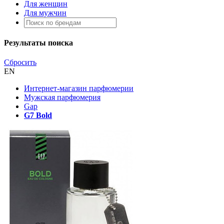
Для женщин
Для мужчин
Результаты поиска
Сбросить
EN
Интернет-магазин парфюмерии
Мужская парфюмерия
Gap
G7 Bold