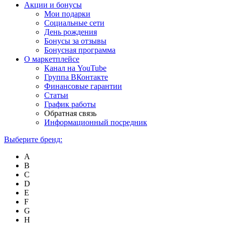
Акции и бонусы
Мои подарки
Социальные сети
День рождения
Бонусы за отзывы
Бонусная программа
О маркетплейсе
Канал на YouTube
Группа ВКонтакте
Финансовые гарантии
Статьи
График работы
Обратная связь
Информационный посредник
Выберите бренд:
A
B
C
D
E
F
G
H