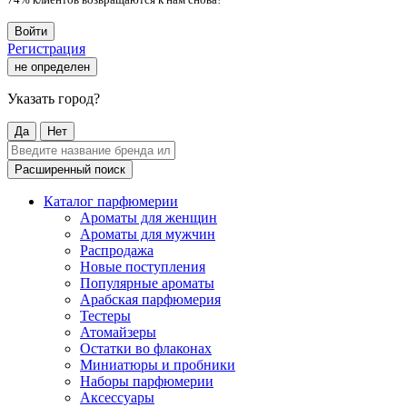
Войти
Регистрация
не определен
Указать город?
Да
Нет
Расширенный поиск
Каталог парфюмерии
Ароматы для женщин
Ароматы для мужчин
Распродажа
Новые поступления
Популярные ароматы
Арабская парфюмерия
Тестеры
Атомайзеры
Остатки во флаконах
Миниатюры и пробники
Наборы парфюмерии
Аксессуары