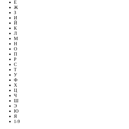
Е
Ж
З
И
Й
К
Л
М
Н
О
П
Р
С
Т
У
Ф
Х
Ц
Ч
Ш
Э
Ю
Я
1-9