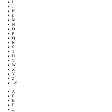
I
J
K
L
M
N
O
P
Q
R
S
T
U
V
W
X
Y
Z
1-9
А
Б
В
Г
Д