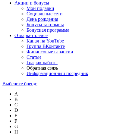
Акции и бонусы
Мои подарки
Социальные сети
День рождения
Бонусы за отзывы
Бонусная программа
О маркетплейсе
Канал на YouTube
Группа ВКонтакте
Финансовые гарантии
Статьи
График работы
Обратная связь
Информационный посредник
Выберите бренд:
A
B
C
D
E
F
G
H