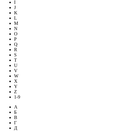
I
J
K
L
M
N
O
P
Q
R
S
T
U
V
W
X
Y
Z
1-9
А
Б
В
Г
Д