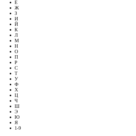
Е
Ж
З
И
Й
К
Л
М
Н
О
П
Р
С
Т
У
Ф
Х
Ц
Ч
Ш
Э
Ю
Я
1-9