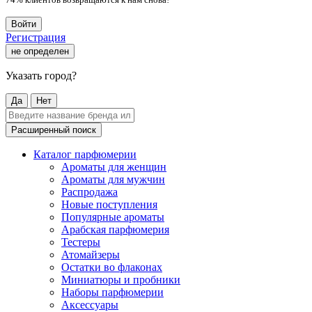
Войти
Регистрация
не определен
Указать город?
Да
Нет
Расширенный поиск
Каталог парфюмерии
Ароматы для женщин
Ароматы для мужчин
Распродажа
Новые поступления
Популярные ароматы
Арабская парфюмерия
Тестеры
Атомайзеры
Остатки во флаконах
Миниатюры и пробники
Наборы парфюмерии
Аксессуары