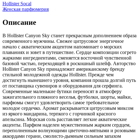
Hollister Socal
Женская парфюмерия
Описание
В Hollister Canyon Sky станет прекрасным дополнением образа
современного мужчины. Свежее цитрусовое энергичное
начало с акватическим акцентом напоминает о морских
плаваниях и зовет в путешествие. Сердце композиции согрето
жаркими ингредиентами, сменяется восточной чувственной
базовой частью, переходящей в роскошный шлейф. Авторство
Hollister Canyon Sky принадлежит американскому бренду
стильной молодежной одежды Hollister. Прежде чем
достигнуть нынешнего уровня, компания прошла долгий путь
от поставщика сувениров и оборудования для серфинга.
Современные маленькие бутики переносят в атмосферу
зажигательного пляжного веселья, футболки, шорты, майки,
парфюмы смогут удовлетворить самое требовательное
молодое сердечко. Аромат раскрывается цитрусовым миксом
из яркого мандарина, терпкого с горчинкой красного
апельсина. Морская соль расставляет легкие акватические
акценты. Парфюм наделен мужественным жарким сердцем,
переполненным волнующими цветочно-мятными и розовыми
аккордами герани, смолисто-дымным сильным запахом