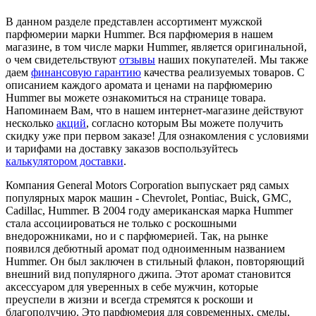
В данном разделе представлен ассортимент мужской
парфюмерии марки Hummer. Вся парфюмерия в нашем
магазине, в том числе марки Hummer, является оригинальной,
о чем свидетельствуют
отзывы
наших покупателей. Мы также
даем
финансовую гарантию
качества реализуемых товаров. С
описанием каждого аромата и ценами на парфюмерию
Hummer вы можете ознакомиться на странице товара.
Напоминаем Вам, что в нашем интернет-магазине действуют
несколько
акций
, согласно которым Вы можете получить
скидку уже при первом заказе! Для ознакомления с условиями
и тарифами на доставку заказов воспользуйтесь
калькулятором доставки
.
Компания General Motors Corporation выпускает ряд самых
популярных марок машин - Chevrolet, Pontiac, Buick, GMC,
Cadillac, Hummer. В 2004 году американская марка Hummer
стала ассоциироваться не только с роскошными
внедорожниками, но и с парфюмерией. Так, на рынке
появился дебютный аромат под одноименным названием
Hummer. Он был заключен в стильный флакон, повторяющий
внешний вид популярного джипа. Этот аромат становится
аксессуаром для уверенных в себе мужчин, которые
преуспели в жизни и всегда стремятся к роскоши и
благополучию. Это парфюмерия для современных, смелы,