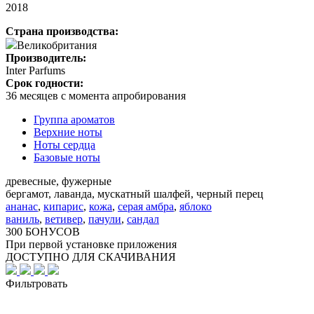
2018
Страна производства:
Великобритания
Производитель:
Inter Parfums
Срок годности:
36 месяцев с момента апробирования
Группа ароматов
Верхние ноты
Ноты сердца
Базовые ноты
древесные, фужерные
бергамот, лаванда, мускатный шалфей, черный перец
ананас
,
кипарис
,
кожа
,
серая амбра
,
яблоко
ваниль
,
ветивер
,
пачули
,
сандал
300 БОНУСОВ
При первой установке приложения
ДОСТУПНО ДЛЯ СКАЧИВАНИЯ
Фильтровать