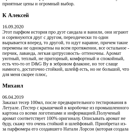
приятные цены и огромный выбор.
К Алексей
16.09.2020
Этот парфюм история про дуэт сандала и ванили, они играют
и соревнуются друг с другом, переодически то один
вырывается вперед, то другой, то идут наравне, причем такие
перемены не однократны на всем протяжении, все остальное -
перчик, лаванда, легкая цитрусовость- оттеночны. Аромат
уютный, теплый, не приторный, комфортный и спокойный,
есть что-то от D&G By в зебровом флаконе, но тот слаще
намного, достаточно стойкий, шлейф есть, но не большой, что
для меня скорее плюс,
Михаил
06.04.2019
Заказал тесер 100мл, после предварительного тестирования в
Летуале. (Тестер с крышечкой в коробочке из промышленного
картона со всеми логотипами и информацией.Полученый
аромат соответствует 100% оригиналу. Описывать аромат не
буду, скажу что очень стойкий и шлейфовый. Приобретал из-
за парфюмера его создавшего Натали Лорсон (которая создала