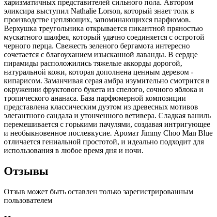
харизматичных представителей сильного пола. Автором
эликсира выступил Nathalie Lorson, который знает толк в
производстве цепляющих, запоминающихся парфюмов.
Верхушка треугольника открывается пикантной пряностью
мускатного шалфея, который удачно соединяется с остротой
черного перца. Свежесть зеленого бергамота интересно
сочетается с благоуханием изысканной лаванды. В сердце
пирамиды расположились тяжелые аккорды дорогой,
натуральной кожи, которая дополнена ценным деревом -
кипарисом. Заманчивая серая амбра изумительно смотрится в
окружении фруктового букета из спелого, сочного яблока и
тропического ананаса. База парфюмерной композиции
представлена классическим дуэтом из древесных мотивов
элегантного сандала и утонченного ветивера. Сладкая ваниль
перемешивается с горькими пачулями, создавая интригующее
и необыкновенное послевкусие. Аромат Jimmy Choo Man Blue
отличается гениальной простотой, и идеально подходит для
использования в любое время дня и ночи.
Отзывы
Отзыв может быть оставлен только зарегистрированным
пользователем