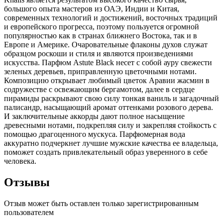
большого опыта мастеров из ОАЭ, Индии и Китая,
современных технологий и достижений, восточных традиций
и европейского прогресса, поэтому пользуется огромной
популярностью как в странах ближнего Востока, так и в
Европе и Америке. Очаровательные флаконы духов служат
образцом роскоши и стиля и являются произведениями
искусства. Парфюм Astute Black несет с собой ауру свежести
зеленых деревьев, приправленную цветочными нотами.
Композицию открывает любимый цветок Аравии жасмин в
содружестве с освежающим бергамотом, далее в сердце
пирамиды раскрывают свою силу тонкая ваниль и загадочный
палисандр, насыщающий аромат оттенками розового дерева.
И заключительные аккорды дают полное насыщение
древесными нотами, подкрепляя силу и закрепляя стойкость с
помощью драгоценного мускуса. Парфюмерная вода
аккуратно подчеркнет лучшие мужские качества ее владельца,
поможет создать привлекательный образ уверенного в себе
человека.
Отзывы
Отзыв может быть оставлен только зарегистрированным
пользователем