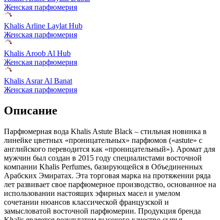
Женская парфюмерия
Khalis Arline Laylat Hub
Женская парфюмерия
Khalis Aroob Al Hub
Женская парфюмерия
Khalis Asrar Al Banat
Женская парфюмерия
Описание
Парфюмерная вода Khalis Astute Black – стильная новинка в
линейке цветных «проницательных» парфюмов («astute» с
английского переводится как «проницательный»). Аромат для
мужчин был создан в 2015 году специалистами восточной
компании Khalis Perfumes, базирующейся в Объединенных
Арабских Эмиратах. Эта торговая марка на протяжении ряда
лет развивает свое парфюмерное производство, основанное на
использовании настоящих эфирных масел и умелом
сочетании нюансов классической французской и
замысловатой восточной парфюмерии. Продукция бренда
Khalis является результатом высокого качество сырья,