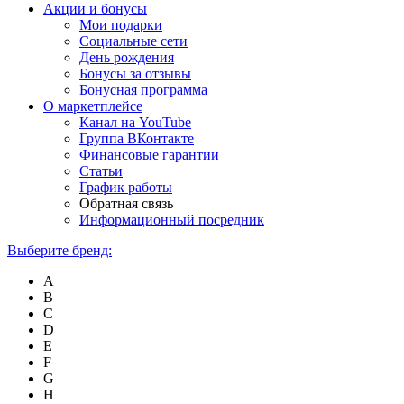
Акции и бонусы
Мои подарки
Социальные сети
День рождения
Бонусы за отзывы
Бонусная программа
О маркетплейсе
Канал на YouTube
Группа ВКонтакте
Финансовые гарантии
Статьи
График работы
Обратная связь
Информационный посредник
Выберите бренд:
A
B
C
D
E
F
G
H