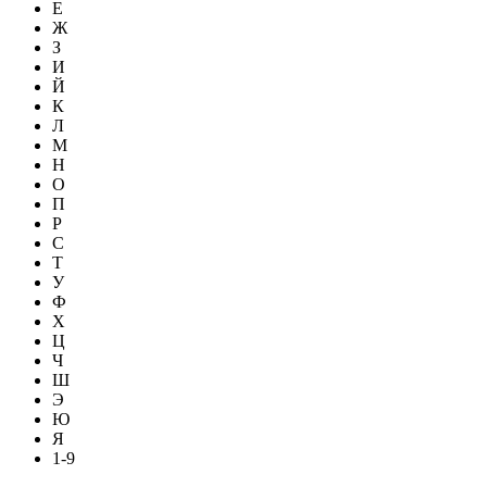
Е
Ж
З
И
Й
К
Л
М
Н
О
П
Р
С
Т
У
Ф
Х
Ц
Ч
Ш
Э
Ю
Я
1-9