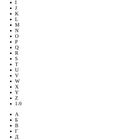
I
J
K
L
M
N
O
P
Q
R
S
T
U
V
W
X
Y
Z
1-9
А
Б
В
Г
Д