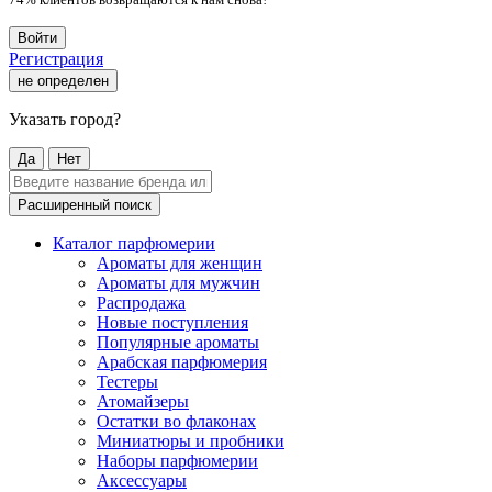
Войти
Регистрация
не определен
Указать город?
Да
Нет
Расширенный поиск
Каталог парфюмерии
Ароматы для женщин
Ароматы для мужчин
Распродажа
Новые поступления
Популярные ароматы
Арабская парфюмерия
Тестеры
Атомайзеры
Остатки во флаконах
Миниатюры и пробники
Наборы парфюмерии
Аксессуары