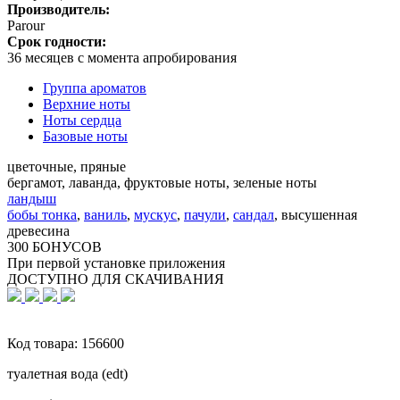
Производитель:
Parour
Срок годности:
36 месяцев с момента апробирования
Группа ароматов
Верхние ноты
Ноты сердца
Базовые ноты
цветочные, пряные
бергамот, лаванда, фруктовые ноты, зеленые ноты
ландыш
бобы тонка
,
ваниль
,
мускус
,
пачули
,
сандал
,
высушенная
древесина
300 БОНУСОВ
При первой установке приложения
ДОСТУПНО ДЛЯ СКАЧИВАНИЯ
Код товара:
156600
туалетная вода (edt)