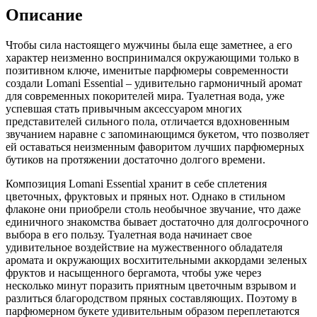
Описание
Чтобы сила настоящего мужчины была еще заметнее, а его
характер неизменно воспринимался окружающими только в
позитивном ключе,
именитые парфюмеры современности
создали Lomani Essential – удивительно гармоничный аромат
для современных покорителей мира. Туалетная вода, уже
успевшая стать привычным аксессуаром многих
представителей сильного пола, отличается вдохновенным
звучанием наравне с запоминающимся букетом, что позволяет
ей оставаться неизменным фаворитом лучших парфюмерных
бутиков на протяжении достаточно долгого времени.
Композиция Lomani Essential хранит в себе сплетения
цветочных, фруктовых и пряных нот. Однако в стильном
флаконе они приобрели столь необычное звучание, что даже
единичного знакомства бывает достаточно для долгосрочного
выбора в его пользу. Туалетная вода начинает свое
удивительное воздействие на мужественного обладателя
аромата и окружающих восхитительными аккордами зеленых
фруктов и насыщенного бергамота, чтобы уже через
несколько минут поразить приятным цветочным взрывом и
разлиться благородством пряных составляющих. Поэтому в
парфюмерном букете удивительным образом переплетаются