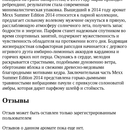
ребрендинг, результатом стала современная
минималистическая упаковка. Вышедший в 2014 году аромат
Mexx Summer Edition 2014 относится к парной коллекции,
предлагает сильному волевому мужчине окунуться в пряную,
расслабляющую атмосферу солнечного лета, получить запас
бодрости и энергии. Парфюм станет надежным спутником во
время спортивных занятий, подчеркнет мужественность и
чувственность обладателя на протяжении всего дня. Бодрящая
жизнерадостная ольфакторная рапсодия начинается с дерзкого
игривого дуэта имбирно-лимонных аккордов кардамона и
горячих ярких нот перца. Окунаясь в сердце, мелодия
раскрывается страстными, подобными дуновению ветра,
обертонами яблока и свежими древесно-медовыми
благородными мотивами кедра. Заключительная часть Mexx
Summer Edition 2014 представлена горько-дымными
травянистыми вибрациями пачули с привкусом солоноватой
амбры, которая дарит парфюму шлейф и стойкость.
Отзывы
Отзыв может быть оставлен только зарегистрированным
пользователем
Отзывов о данном аромате пока еще нет.