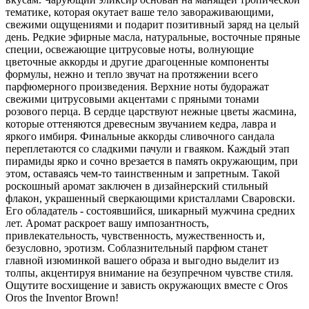
тематике, которая окутает ваше тело завораживающими,
свежими ощущениями и подарит позитивный заряд на целый
день. Редкие эфирные масла, натуральные, восточные пряные
специи, освежающие цитрусовые ноты, волнующие
цветочные аккорды и другие драгоценные компоненты
формулы, нежно и тепло звучат на протяжении всего
парфюмерного произведения. Верхние ноты будоражат
свежими цитрусовыми акцентами с пряными тонами
розового перца. В сердце царствуют нежные цветы жасмина,
которые оттеняются древесным звучанием кедра, лавра и
яркого имбиря. Финальные аккорды сливочного сандала
переплетаются со сладкими пачули и гваяком. Каждый этап
пирамиды ярко и сочно врезается в память окружающим, при
этом, оставаясь чем-то таинственным и запретным. Такой
роскошный аромат заключен в дизайнерский стильный
флакон, украшенный сверкающими кристаллами Сваровски.
Его обладатель - состоявшийся, шикарный мужчина средних
лет. Аромат раскроет вашу импозантность,
привлекательность, чувственность, мужественность и,
безусловно, эротизм. Соблазнительный парфюм станет
главной изюминкой вашего образа и выгодно выделит из
толпы, акцентируя внимание на безупречном чувстве стиля.
Ощутите восхищение и зависть окружающих вместе с Oros
Oros the Inventor Brown!