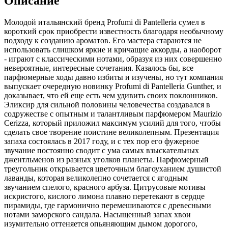
Описание
Молодой итальянский бренд Profumi di Pantelleria сумел в
короткий срок приобрести известность благодаря необычному
подходу к созданию ароматов. Его мастера стараются не
использовать слишком яркие и кричащие аккорды, а наоборот
- играют с классическими нотами, образуя из них совершенно
невероятные, интересные сочетания. Казалось бы, все
парфюмерные ходы давно избиты и изучены, но тут компания
выпускает очередную новинку Profumi di Pantelleria Gunther, и
доказывает, что ей еще есть чем удивить своих поклонников.
Эликсир для сильной половины человечества создавался в
содружестве с опытным и талантливым парфюмером Maurizio
Cerizza, который приложил максимум усилий для того, чтобы
сделать свое творение поистине великолепным. Презентация
запаха состоялась в 2017 году, и с тех пор его фужерное
звучание постоянно сводит с ума самых взыскательных
джентльменов из разных уголков планеты. Парфюмерный
треугольник открывается цветочным благоуханием душистой
лаванды, которая великолепно сочетается с ягодным
звучанием спелого, красного арбуза. Цитрусовые мотивы
искристого, кислого лимона плавно перетекают в сердце
пирамиды, где гармонично перемешиваются с древесными
нотами заморского сандала. Насыщенный запах хвои
изумительно оттеняется опьяняющим дымом дорогого,