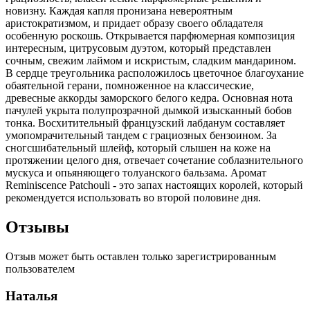
новизну. Каждая капля пронизана невероятным
аристократизмом, и придает образу своего обладателя
особенную роскошь. Открывается парфюмерная композиция
интересным, цитрусовым дуэтом, который представлен
сочным, свежим лаймом и искристым, сладким мандарином.
В сердце треугольника расположилось цветочное благоухание
обаятельной герани, помноженное на классические,
древесные аккорды заморского белого кедра. Основная нота
пачулей укрыта полупрозрачной дымкой изысканный бобов
тонка. Восхитительный французский лабданум составляет
умопомрачительный тандем с грациозных бензоином. За
сногсшибательный шлейф, который слышен на коже на
протяжении целого дня, отвечает сочетание соблазнительного
мускуса и опьяняющего толуанского бальзама. Аромат
Reminiscence Patchouli - это запах настоящих королей, который
рекомендуется использовать во второй половине дня.
Отзывы
Отзыв может быть оставлен только зарегистрированным
пользователем
Наталья