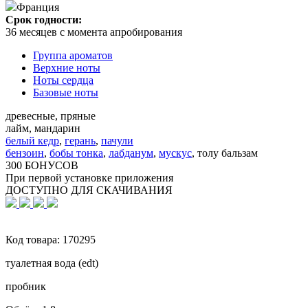
Франция
Срок годности:
36 месяцев с момента апробирования
Группа ароматов
Верхние ноты
Ноты сердца
Базовые ноты
древесные, пряные
лайм, мандарин
белый кедр
,
герань
,
пачули
бензоин
,
бобы тонка
,
лабданум
,
мускус
,
толу бальзам
300 БОНУСОВ
При первой установке приложения
ДОСТУПНО ДЛЯ СКАЧИВАНИЯ
Код товара:
170295
туалетная вода (edt)
пробник