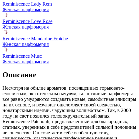
Reminiscence Lady Rem
Женская парфюмерия
Reminiscence Love Rose
Женская парфюмерия
Reminiscence Mandarine Fraiche
Женская парфюмерия
Reminiscence Musc
Женская парфюмерия
Описание
Несмотря на обилие ароматов, посвященных горьковато-
смолистым, экзотическим пачулям, талантливые парфюмеры
все равно умудряются создавать новые,
самобытные эликсиры
на их основе, и результат ошеломляет своей свежестью,
новаторскими идеями, чарующим волшебством. Так, в 2000
году на свет появился головокружительный запах
Reminiscence Patchouli, предназначенный для благородных,
статных, уверенных в себе представителей сильной половины
человечестве. Он сочетает в себе особенную силу,
грациозность, классические парфюмерные решения и