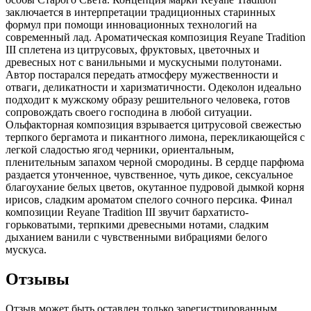
заключается в интерпретации традиционных старинных
формул при помощи инновационных технологий на
современный лад. Ароматическая композиция Reyane Tradition
III сплетена из цитрусовых, фруктовых, цветочных и
древесных нот с ванильными и мускусными полутонами.
Автор постарался передать атмосферу мужественности и
отваги, деликатности и харизматичности. Одеколон идеально
подходит к мужскому образу решительного человека, готов
сопровождать своего господина в любой ситуации.
Ольфакторная композиция взрывается цитрусовой свежестью
терпкого бергамота и пикантного лимона, перекликающейся с
легкой сладостью ягод черники, ориентальным,
пленительным запахом черной смородины. В сердце парфюма
раздается утонченное, чувственное, чуть дикое, сексуальное
благоухание белых цветов, окутанное пудровой дымкой корня
ирисов, сладким ароматом спелого сочного персика. Финал
композиции Reyane Tradition III звучит бархатисто-
горьковатыми, терпкими древесными нотами, сладким
дыханием ванили с чувственными вибрациями белого
мускуса.
Отзывы
Отзыв может быть оставлен только зарегистрированным