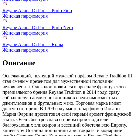
Reyane Acqua Di Parisis Porto Fino
Женская парфюмерия
Reyane Acqua Di Parisis Porto Nero
Женская парфюмерия
Reyane Acqua Di Parisis Roma
Женская парфюмерия
Описание
Освежающий,
пьянящий мужской парфюм Reyane Tradition III
стал смелым презентом для мужественной половины
человечества. Одеколон появился в арсенале французского
премиального бренда Reyane Tradition в 2014 году, сразу
собрал целую армию поклонников среди импозантных
джентльменов и брутальных мачо. Торговая марка имеет
долгую историю. В 1709 году мастер-парфюмер Иоганн
Мария Фарина презентовал свой первый аромат французской
знати. Очень быстро слава о новом производителе
благоухающих эликсиров и эссенций облетела всю Европу,
клиентуру Иоганна пополнили аристократы и монаршие
особы Старого Света. Концепция марки Reyane Tradition