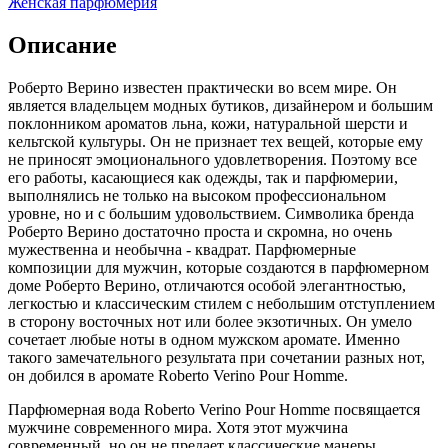
Женская парфюмерия
Описание
Роберто Верино известен практически во всем мире. Он
является владельцем модных бутиков, дизайнером и большим
поклонником ароматов льна, кожи,
натуральной шерсти и
кельтской культуры. Он не признает тех вещей, которые ему
не приносят эмоционального удовлетворения. Поэтому все
его работы, касающиеся как одежды, так и парфюмерии,
выполнялись не только на высоком профессиональном
уровне, но и с большим удовольствием. Символика бренда
Роберто Верино достаточно проста и скромна, но очень
мужественна и необычна - квадрат. Парфюмерные
композиции для мужчин, которые создаются в парфюмерном
доме Роберто Верино, отличаются особой элегантностью,
легкостью и классическим стилем с небольшим отступлением
в сторону восточных нот или более экзотичных. Он умело
сочетает любые ноты в одном мужском аромате. Именно
такого замечательного результата при сочетании разных нот,
он добился в аромате Roberto Verino Pour Homme.
Парфюмерная вода Roberto Verino Pour Homme посвящается
мужчине современного мира. Хотя этот мужчина
современный, но он не предает классические манеры