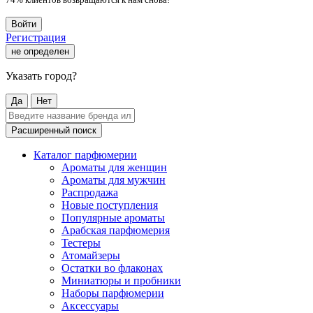
Войти
Регистрация
не определен
Указать город?
Да
Нет
Расширенный поиск
Каталог парфюмерии
Ароматы для женщин
Ароматы для мужчин
Распродажа
Новые поступления
Популярные ароматы
Арабская парфюмерия
Тестеры
Атомайзеры
Остатки во флаконах
Миниатюры и пробники
Наборы парфюмерии
Аксессуары