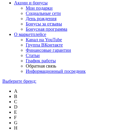
Акции и бонусы
Мои подарки
Социальные сети
День рождения
Бонусы за отзывы
Бонусная программа
О маркетплейсе
Канал на YouTube
Группа ВКонтакте
Финансовые гарантии
Статьи
График работы
Обратная связь
Информационный посредник
Выберите бренд:
A
B
C
D
E
F
G
H