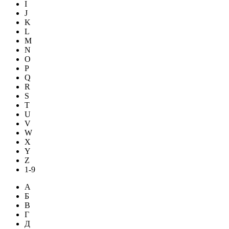
I
J
K
L
M
N
O
P
Q
R
S
T
U
V
W
X
Y
Z
1-9
А
Б
В
Г
Д