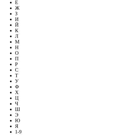
Е
Ж
З
И
Й
К
Л
М
Н
О
П
Р
С
Т
У
Ф
Х
Ц
Ч
Ш
Э
Ю
Я
1-9