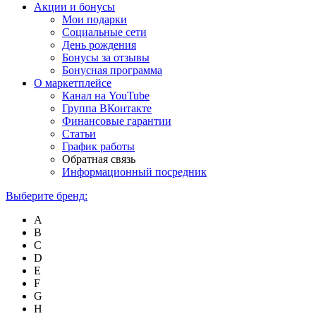
Акции и бонусы
Мои подарки
Социальные сети
День рождения
Бонусы за отзывы
Бонусная программа
О маркетплейсе
Канал на YouTube
Группа ВКонтакте
Финансовые гарантии
Статьи
График работы
Обратная связь
Информационный посредник
Выберите бренд:
A
B
C
D
E
F
G
H