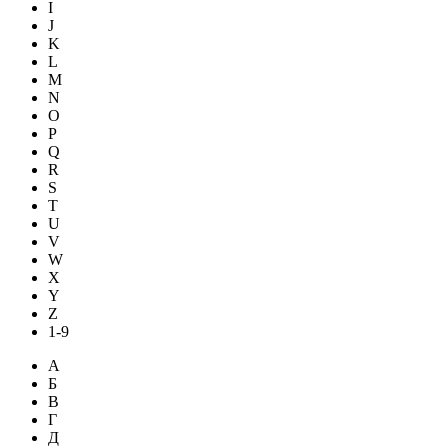
I
J
K
L
M
N
O
P
Q
R
S
T
U
V
W
X
Y
Z
1-9
А
Б
В
Г
Д