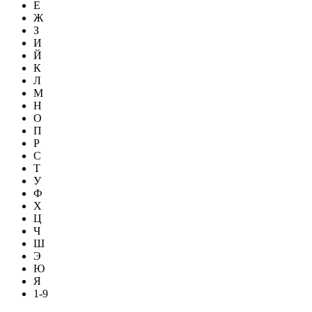
Е
Ж
З
И
Й
К
Л
М
Н
О
П
Р
С
Т
У
Ф
Х
Ц
Ч
Ш
Э
Ю
Я
1-9