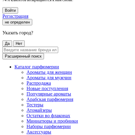
Войти
Регистрация
не определен
Указать город?
Да
Нет
Расширенный поиск
Каталог парфюмерии
Ароматы для женщин
Ароматы для мужчин
Распродажа
Новые поступления
Популярные ароматы
Арабская парфюмерия
Тестеры
Атомайзеры
Остатки во флаконах
Миниатюры и пробники
Наборы парфюмерии
Аксессуары