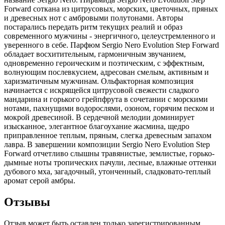
Forward соткана из цитрусовых, морских, цветочных, пряных
и древесных нот с амбровыми полутонами. Авторы
постарались передать ритм текущих реалий и образ
современного мужчины - энергичного, целеустремленного и
уверенного в себе. Парфюм Sergio Nero Evolution Step Forward
обладает восхитительным, гармоничным звучанием,
одновременно героическим и поэтическим, с эффектным,
волнующим послевкусием, адресован смелым, активным и
харизматичным мужчинам. Ольфакторная композиция
начинается с искрящейся цитрусовой свежести сладкого
мандарина и горького грейпфрута в сочетании с морскими
нотами, пахнущими водорослями, озоном, горячим песком и
мокрой древесиной. В сердечной мелодии доминирует
изысканное, элегантное благоухание жасмина, щедро
приправленное теплым, пряным, слегка древесным запахом
лавра. В завершении композиции Sergio Nero Evolution Step
Forward отчетливо слышны травянистые, землистые, горько-
дымные ноты тропических пачули, лесные, влажные оттенки
дубового мха, загадочный, утонченный, сладковато-теплый
аромат серой амбры.
Отзывы
Отзыв может быть оставлен только зарегистрированным