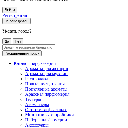
Войти
Регистрация
не определен
Указать город?
Да
Нет
Расширенный поиск
Каталог парфюмерии
Ароматы для женщин
Ароматы для мужчин
Распродажа
Новые поступления
Популярные ароматы
Арабская парфюмерия
Тестеры
Атомайзеры
Остатки во флаконах
Миниатюры и пробники
Наборы парфюмерии
Аксессуары