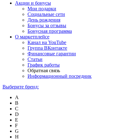
Акции и бонусы
Мои подарки
Социальные сети
День рождения
Бонусы за отзывы
Бонусная программа
О маркетплейсе
Канал на YouTube
Группа ВКонтакте
Финансовые гарантии
Статьи
График работы
Обратная связь
Информационный посредник
Выберите бренд:
A
B
C
D
E
F
G
H