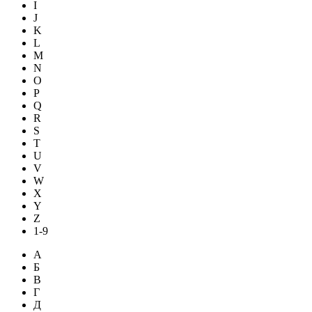
I
J
K
L
M
N
O
P
Q
R
S
T
U
V
W
X
Y
Z
1-9
А
Б
В
Г
Д