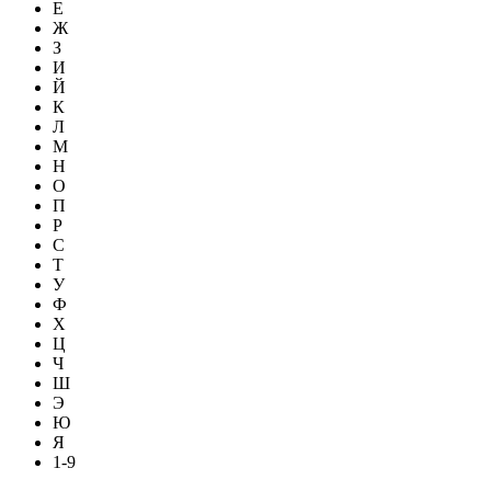
Е
Ж
З
И
Й
К
Л
М
Н
О
П
Р
С
Т
У
Ф
Х
Ц
Ч
Ш
Э
Ю
Я
1-9