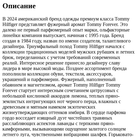
Описание
В 2024 американский бренд одежды премиум класса Tommy
Hilfiger представляет фужерный аромат Tommy Forever. Это
далеко не первый парфюмерный опыт марки,
ольфакторные
линейки компания выпускает, начиная с 1995 года. Бренд
создан в 1984 году, назван по имени создателя, талантливого
дизайнера. Триумфальный поход Tommy Hilfiger начался с
коллекции традиционных моделей мужских рубашек и летних
брюк, переделанных с учетом требований современных
реалий. Интересное решение принесло дизайнеру славу
лидера в мире высокой моды. Позднее ассортимент бренда
пополнили коллекции обуви, текстиля, аксессуаров,
украшений и парфюмерии. Фужерный, наполненный
обаянием и магнетизмом, аромат Tommy Hilfiger Tommy
Forever стартует интересным сочетанием цитрусовых с
небольшой кислинкой аккордов лимона, теплых пряно-
землистых интригующих нот черного перца, влажных с
древесным и мятным намеком экзотических
жизнеутверждающих оттенков имбиря. В сердце парфюма
гордо восседает изящный дуэт чистейших травяных
расслабляющих аспектов лаванды с терпкими пряно-
камфорными, вызывающими ощущение залитого солнцем
летнего луга, чувственными вибрациями шалфея. Горьковато-