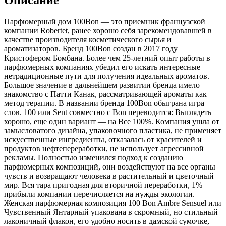
Описание
Парфюмерный дом 100Bon — это приемник французской
компании Robertet,
ранее хорошо себя зарекомендовавшей в
качестве производителя косметического сырья и
ароматизаторов. Бренд 100Bon создан в 2017 году
Кристофером Бомбана. Более чем 25-летний опыт работы в
парфюмерных компаниях убедил его искать интересные
нетрадиционные пути для получения идеальных ароматов.
Большое значение в дальнейшем развитии бренда имело
знакомство с Патти Канак, рассматривающей ароматы как
метод терапии. В названии бренда 100Bon обыграна игра
слов. 100 или Sent совместно с Bon переводится: Выглядеть
хорошо, еще один вариант — на Все 100%. Компания ушла от
замысловатого дизайна, упаковочного пластика, не применяет
искусственные ингредиенты, отказалась от красителей и
продуктов нефтепереработки, не использует агрессивной
рекламы. Полностью изменился подход к созданию
парфюмерных композиций, они воздействуют на все органы
чувств и возвращают человека в растительный и цветочный
мир. Вся тара пригодная для вторичной переработки, 1%
прибыли компании перечисляется на нужды экологии.
Женская парфюмерная композиция 100 Bon Ambre Sensuel или
Чувственный Янтарный упакована в скромный, но стильный
лаконичный флакон, его удобно носить в дамской сумочке,