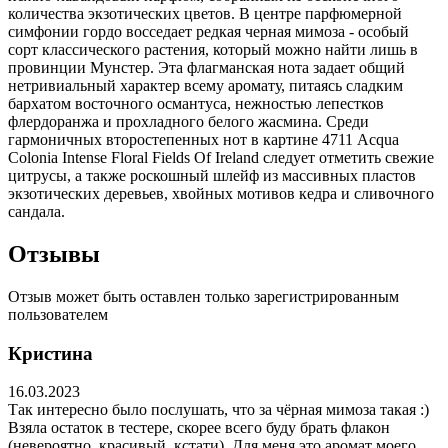
количества экзотических цветов. В центре парфюмерной
симфонии гордо восседает редкая черная мимоза - особый
сорт классического растения, который можно найти лишь в
провинции Мунстер. Эта флагманская нота задает общий
нетривиальный характер всему аромату, питаясь сладким
бархатом восточного османтуса, нежностью лепестков
флердоранжа и прохладного белого жасмина. Среди
гармоничных второстепенных нот в картине 4711 Acqua
Colonia Intense Floral Fields Of Ireland следует отметить свежие
цитрусы, а также роскошный шлейф из массивных пластов
экзотических деревьев, хвойных мотивов кедра и сливочного
сандала.
Отзывы
Отзыв может быть оставлен только зарегистрированным
пользователем
Кристина
16.03.2023
Так интересно было послушать, что за чёрная мимоза такая :)
Взяла остаток в тестере, скорее всего буду брать флакон
(невероятно, красивый, кстати). Для меня это аромат моего