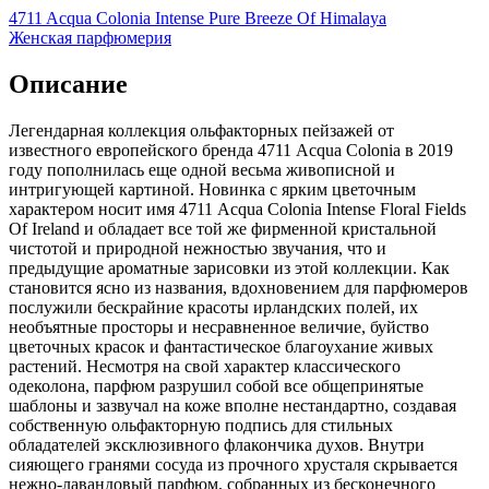
4711 Acqua Colonia Intense Pure Breeze Of Himalaya
Женская парфюмерия
Описание
Легендарная коллекция ольфакторных пейзажей от
известного европейского бренда 4711 Acqua Colonia в 2019
году пополнилась еще одной весьма живописной и
интригующей картиной. Новинка с ярким цветочным
характером носит имя 4711 Acqua Colonia Intense Floral Fields
Of Ireland и обладает все той же фирменной кристальной
чистотой и природной нежностью звучания, что и
предыдущие ароматные зарисовки из этой коллекции. Как
становится ясно из названия, вдохновением для парфюмеров
послужили бескрайние красоты ирландских полей, их
необъятные просторы и несравненное величие, буйство
цветочных красок и фантастическое благоухание живых
растений. Несмотря на свой характер классического
одеколона, парфюм разрушил собой все общепринятые
шаблоны и зазвучал на коже вполне нестандартно, создавая
собственную ольфакторную подпись для стильных
обладателей эксклюзивного флакончика духов. Внутри
сияющего гранями сосуда из прочного хрусталя скрывается
нежно-лавандовый парфюм, собранных из бесконечного