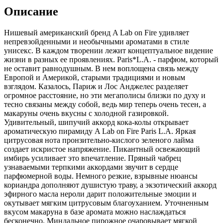
Описание
Нишевый американский бренд A Lab on Fire удивляет
непревзойденными и необычными ароматами в стиле
унисекс. В каждом творении лежит концептуальное видение
жизни в разных ее проявлениях. Paris*L.A. - парфюм, который
не оставит равнодушным. В нем воплощена связь между
Европой и Америкой, старыми традициями и новым
взглядом. Казалось, Париж и Лос Анджелес разделяет
огромное расстояние, но эти мегаполисы близки по духу и
тесно связаны между собой, ведь мир теперь очень тесен, а
макаруны очень вкусны с холодной газировкой.
Удивительный, шипучий аккорд кока-колы открывает
ароматическую пирамиду A Lab on Fire Paris L.A. Яркая
цитрусовая нота пронзительно-кислого зеленого лайма
создает искристое напряжение. Пикантный освежающий
имбирь усиливает это впечатление. Пряный чабрец
узнаваемыми терпкими аккордами звучит в сердце
парфюмерной воды. Немного резкие, взрывные нюансы
кориандра дополняют душистую траву, а экзотический аккорд
эфирного масла нероли дарит положительные эмоции и
окутывает мягким цитрусовым благоуханием. Уточненным
вкусом макаруна в базе аромата можно наслаждаться
бесконечно. Миндальное пирожное очаровывает мягкой