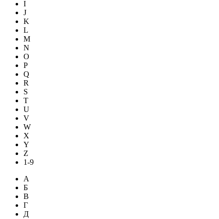
I
J
K
L
M
N
O
P
Q
R
S
T
U
V
W
X
Y
Z
1-9
А
Б
В
Г
Д