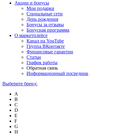
Акции и бонусы
Мои подарки
Социальные сети
День рождения
Бонусы за отзывы
Бонусная программа
О маркетплейсе
Канал на YouTube
Группа ВКонтакте
Финансовые гарантии
Статьи
График работы
Обратная связь
Информационный посредник
Выберите бренд:
A
B
C
D
E
F
G
H