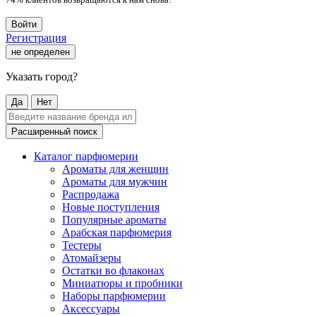
Войти
Регистрация
не определен
Указать город?
Да
Нет
Расширенный поиск
Каталог парфюмерии
Ароматы для женщин
Ароматы для мужчин
Распродажа
Новые поступления
Популярные ароматы
Арабская парфюмерия
Тестеры
Атомайзеры
Остатки во флаконах
Миниатюры и пробники
Наборы парфюмерии
Аксессуары