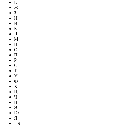
Е
Ж
З
И
Й
К
Л
М
Н
О
П
Р
С
Т
У
Ф
Х
Ц
Ч
Ш
Э
Ю
Я
1-9