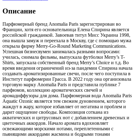
Описание
Парфюмерный бренд Anomalia Paris зарегистрирован во
Франции, хотя его основательница Елена Спирина является
российской гражданкой. Завоевав титул Мисс Украина 1998,
она вышла замуж и переехала в Москву, где с помощью мужа
открыла фирму Merry-Go-Round Marketing Communications.
Успешная бизнесвумен занималась разными вопросами:
училась, снимала фильмы, выпускала футболки Merry’s T-
Shirts, запускала собственный бренд Merry’s Choice и т.д. Во
время введения ограничений из-за пандемии Спирина начала
создавать ароматизированные свечи, после чего поступила в
Институт парфюмерии Грасса. В 2022 году она организовала
торговую марку Anomalia Paris и представила публике 7
парфюмов, коллекцию ароматических свечей и
аромадиффузоры для дома. Парфюмерная вода Anomalia Paris
Aquatic Ozonic является тем свежим дуновением, которого
жаждут в жару, которое избавляет от негатива и проблем и
дарит ощущение свободы. Композиция соткана из
акватических и цитрусовых нот с добавлением древесных и
цветочных аккордов. Начало аромата вдохновляет
освежающими морскими нотами, переплетенными с
пьянящими аккордами жасмина и бодрыми тонами