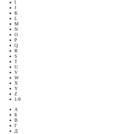
I
J
K
L
M
N
O
P
Q
R
S
T
U
V
W
X
Y
Z
1-9
А
Б
В
Г
Д