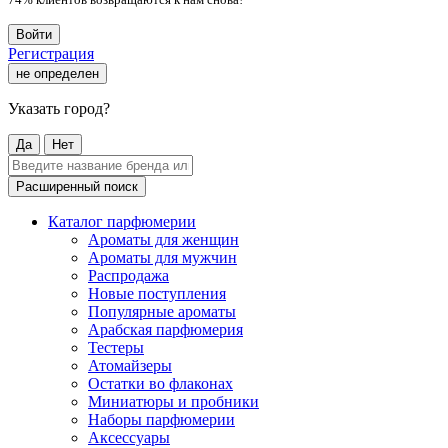
Войти
Регистрация
не определен
Указать город?
Да
Нет
Расширенный поиск
Каталог парфюмерии
Ароматы для женщин
Ароматы для мужчин
Распродажа
Новые поступления
Популярные ароматы
Арабская парфюмерия
Тестеры
Атомайзеры
Остатки во флаконах
Миниатюры и пробники
Наборы парфюмерии
Аксессуары