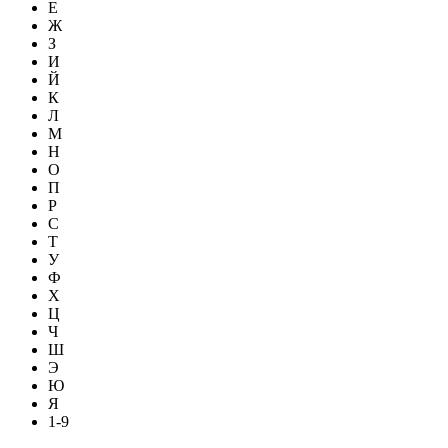
Е
Ж
З
И
Й
К
Л
М
Н
О
П
Р
С
Т
У
Ф
Х
Ц
Ч
Ш
Э
Ю
Я
1-9