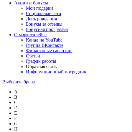
Акции и бонусы
Мои подарки
Социальные сети
День рождения
Бонусы за отзывы
Бонусная программа
О маркетплейсе
Канал на YouTube
Группа ВКонтакте
Финансовые гарантии
Статьи
График работы
Обратная связь
Информационный посредник
Выберите бренд:
A
B
C
D
E
F
G
H