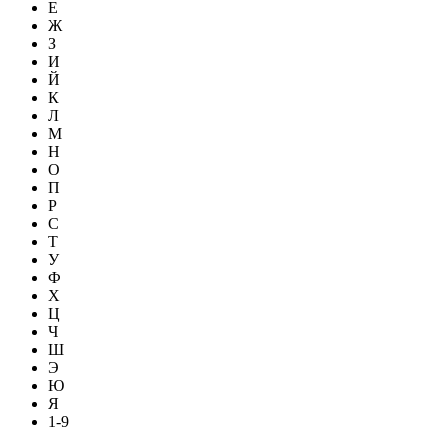
Е
Ж
З
И
Й
К
Л
М
Н
О
П
Р
С
Т
У
Ф
Х
Ц
Ч
Ш
Э
Ю
Я
1-9