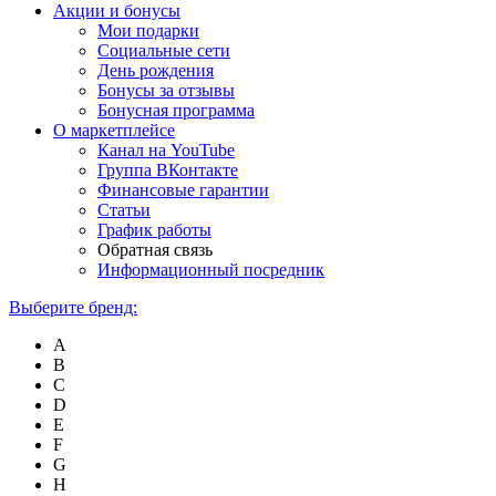
Акции и бонусы
Мои подарки
Социальные сети
День рождения
Бонусы за отзывы
Бонусная программа
О маркетплейсе
Канал на YouTube
Группа ВКонтакте
Финансовые гарантии
Статьи
График работы
Обратная связь
Информационный посредник
Выберите бренд:
A
B
C
D
E
F
G
H