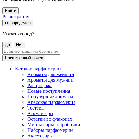
Войти
Регистрация
не определен
Указать город?
Да
Нет
Расширенный поиск
Каталог парфюмерии
Ароматы для женщин
Ароматы для мужчин
Распродажа
Новые поступления
Популярные ароматы
Арабская парфюмерия
Тестеры
Атомайзеры
Остатки во флаконах
Миниатюры и пробники
Наборы парфюмерии
Аксессуары