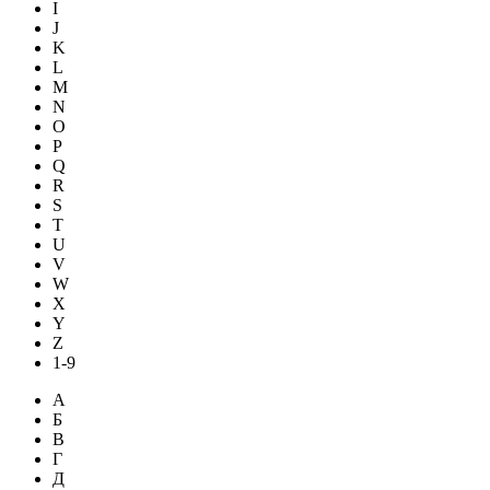
I
J
K
L
M
N
O
P
Q
R
S
T
U
V
W
X
Y
Z
1-9
А
Б
В
Г
Д