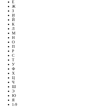
Е
Ж
З
И
Й
К
Л
М
Н
О
П
Р
С
Т
У
Ф
Х
Ц
Ч
Ш
Э
Ю
Я
1-9