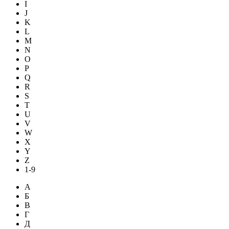
I
J
K
L
M
N
O
P
Q
R
S
T
U
V
W
X
Y
Z
1-9
А
Б
В
Г
Д