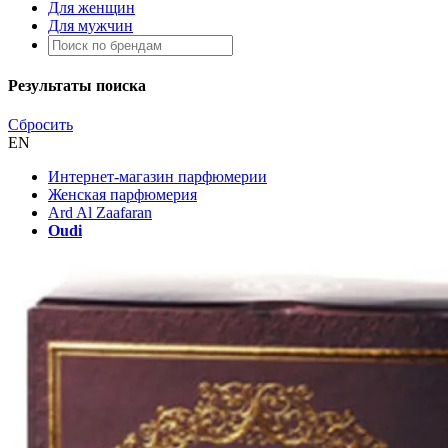
Для женщин
Для мужчин
Результаты поиска
Сбросить
EN
Интернет-магазин парфюмерии
Женская парфюмерия
Ard Al Zaafaran
Oudi