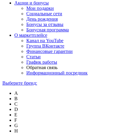
Акции и бонусы
Мои подарки
Социальные сети
День рождения
Бонусы за отзывы
Бонусная программа
О маркетплейсе
Канал на YouTube
Группа ВКонтакте
Финансовые гарантии
Статьи
График работы
Обратная связь
Информационный посредник
Выберите бренд:
A
B
C
D
E
F
G
H