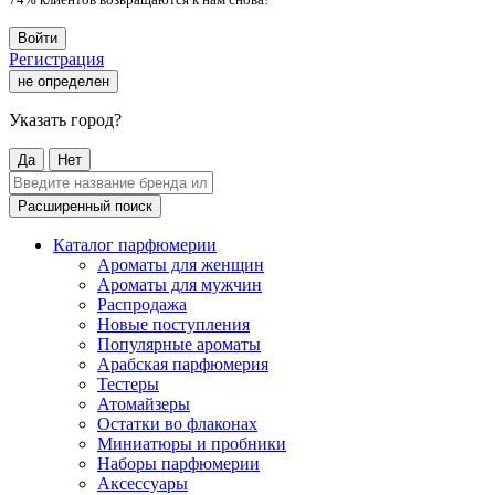
Войти
Регистрация
не определен
Указать город?
Да
Нет
Расширенный поиск
Каталог парфюмерии
Ароматы для женщин
Ароматы для мужчин
Распродажа
Новые поступления
Популярные ароматы
Арабская парфюмерия
Тестеры
Атомайзеры
Остатки во флаконах
Миниатюры и пробники
Наборы парфюмерии
Аксессуары